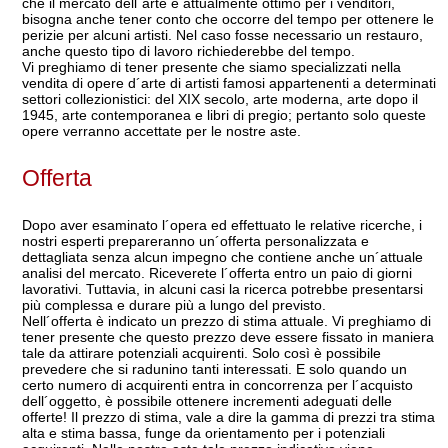
che il mercato dell´arte è attualmente ottimo per i venditori,
bisogna anche tener conto che occorre del tempo per ottenere le
perizie per alcuni artisti. Nel caso fosse necessario un restauro,
anche questo tipo di lavoro richiederebbe del tempo.
Vi preghiamo di tener presente che siamo specializzati nella
vendita di opere d´arte di artisti famosi appartenenti a determinati
settori collezionistici: del XIX secolo, arte moderna, arte dopo il
1945, arte contemporanea e libri di pregio; pertanto solo queste
opere verranno accettate per le nostre aste.
Offerta
Dopo aver esaminato l´opera ed effettuato le relative ricerche, i
nostri esperti prepareranno un´offerta personalizzata e
dettagliata senza alcun impegno che contiene anche un´attuale
analisi del mercato. Riceverete l´offerta entro un paio di giorni
lavorativi. Tuttavia, in alcuni casi la ricerca potrebbe presentarsi
più complessa e durare più a lungo del previsto.
Nell´offerta è indicato un prezzo di stima attuale. Vi preghiamo di
tener presente che questo prezzo deve essere fissato in maniera
tale da attirare potenziali acquirenti. Solo così è possibile
prevedere che si radunino tanti interessati. E solo quando un
certo numero di acquirenti entra in concorrenza per l´acquisto
dell´oggetto, è possibile ottenere incrementi adeguati delle
offerte! Il prezzo di stima, vale a dire la gamma di prezzi tra stima
alta e stima bassa, funge da orientamento per i potenziali