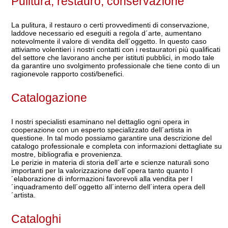
Pulitura, restauro, conservazione
La pulitura, il restauro o certi provvedimenti di conservazione,
laddove necessario ed eseguiti a regola d´arte, aumentano
notevolmente il valore di vendita dell´oggetto. In questo caso
attiviamo volentieri i nostri contatti con i restauratori più qualificati
del settore che lavorano anche per istituti pubblici, in modo tale
da garantire uno svolgimento professionale che tiene conto di un
ragionevole rapporto costi/benefici.
Catalogazione
I nostri specialisti esaminano nel dettaglio ogni opera in
cooperazione con un esperto specializzato dell´artista in
questione. In tal modo possiamo garantire una descrizione del
catalogo professionale e completa con informazioni dettagliate su
mostre, bibliografia e provenienza.
Le perizie in materia di storia dell´arte e scienze naturali sono
importanti per la valorizzazione dell´opera tanto quanto l
´elaborazione di informazioni favorevoli alla vendita per l
´inquadramento dell´oggetto all´interno dell´intera opera dell
´artista.
Cataloghi