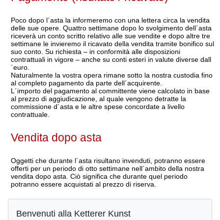
Poco dopo l´asta la informeremo con una lettera circa la vendita
delle sue opere. Quattro settimane dopo lo svolgimento dell´asta
riceverà un conto scritto relativo alle sue vendite e dopo altre tre
settimane le invieremo il ricavato della vendita tramite bonifico sul
suo conto. Su richiesta – in conformità alle disposizioni
contrattuali in vigore – anche su conti esteri in valute diverse dall
´euro.
Naturalmente la vostra opera rimane sotto la nostra custodia fino
al completo pagamento da parte dell´acquirente.
L´importo del pagamento al committente viene calcolato in base
al prezzo di aggiudicazione, al quale vengono detratte la
commissione d´asta e le altre spese concordate a livello
contrattuale.
Vendita dopo asta
Oggetti che durante l´asta risultano invenduti, potranno essere
offerti per un periodo di otto settimane nell´ambito della nostra
vendita dopo asta. Ciò significa che durante quel periodo
potranno essere acquistati al prezzo di riserva.
Stoccaggio
Benvenuti alla Ketterer Kunst