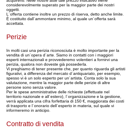
acquirenti. Nelle nostre aste tale prezzo indicativo viene
considerevolmente superato per la maggior parte dei nostri
oggetti.
L´offerta contiene inoltre un prezzo di riserva, detto anche limite.
È costituito dall´ammontare minimo, al quale un´offerta sarà
accettata.
Perizie
In molti casi una perizia riconosciuta è molto importante per la
vendita di un´opera d´arte. Siamo in contatti con i maggiori
esperti internazionali e provvederemo volentieri a fornirvi una
perizia, qualora non doveste già possederla.
Vi preghiamo di tener presente che, per quanto riguarda gli artisti
figurativi, a differenza del mercato d´antiquariato, per esempio,
spesso vi è un solo esperto per un´artista. Conta solo la sua
valutazione, mentre la maggior parte delle perizie di altre
persone sono senza valore.
Per le spese amministrative delle richieste (effettuate nel
territorio nazionale e all´estero), l´organizzazione e la gestione,
verrà applicata una cifra forfettaria di 150 €, maggiorata dei costi
di trasporto e l´onorario dell´esperto in materia, sul quale vi
informeremo in anticipo.
Contratto di vendita