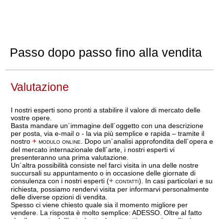
Passo dopo passo fino alla vendita
Valutazione
I nostri esperti sono pronti a stabilire il valore di mercato delle
vostre opere.
Basta mandare un´immagine dell´oggetto con una descrizione
per posta, via e-mail o - la via più semplice e rapida – tramite il
nostro
+
modulo online
. Dopo un´analisi approfondita dell´opera e
del mercato internazionale dell´arte, i nostri esperti vi
presenteranno una prima valutazione.
Un´altra possibilità consiste nel farci visita in una delle nostre
succursali su appuntamento o in occasione delle giornate di
consulenza con i nostri esperti (
+
contatti
). In casi particolari e su
richiesta, possiamo rendervi visita per informarvi personalmente
delle diverse opzioni di vendita.
Spesso ci viene chiesto quale sia il momento migliore per
vendere. La risposta è molto semplice: ADESSO. Oltre al fatto