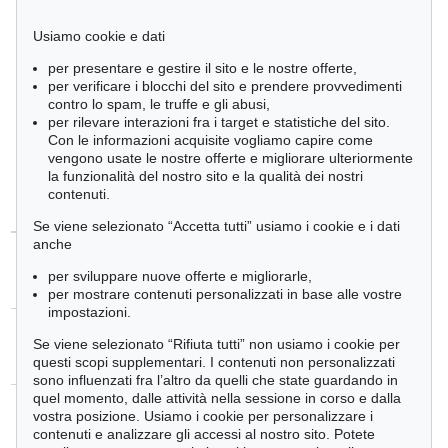
In caso di mancata vendita vi preghiamo di provvedere quanto
Usiamo cookie e dati
prima al ritiro del vostro oggetto presso la nostra sede. Su
richiesta organizziamo il trasporto fino a casa vostra. Qualora l
per presentare e gestire il sito e le nostre offerte,
´oggetto si trovi da noi da oltre tre settimane dalla chiusura della
vendita all´asta, verranno addebitati i costi di stoccaggio per il
per verificare i blocchi del sito e prendere provvedimenti
deposito prolungato.
contro lo spam, le truffe e gli abusi,
per rilevare interazioni fra i target e statistiche del sito.
Con le informazioni acquisite vogliamo capire come
vengono usate le nostre offerte e migliorare ulteriormente
la funzionalità del nostro sito e la qualità dei nostri
Ulteriori informazioni
contenuti.
Se viene selezionato “Accetta tutti” usiamo i cookie e i dati
anche
+
ricerca per prezzo
per sviluppare nuove offerte e migliorarle,
per mostrare contenuti personalizzati in base alle vostre
impostazioni.
Se viene selezionato “Rifiuta tutti” non usiamo i cookie per
+
record d´aste
questi scopi supplementari. I contenuti non personalizzati
sono influenzati fra l’altro da quelli che state guardando in
quel momento, dalle attività nella sessione in corso e dalla
vostra posizione. Usiamo i cookie per personalizzare i
+
esperti
contenuti e analizzare gli accessi al nostro sito. Potete