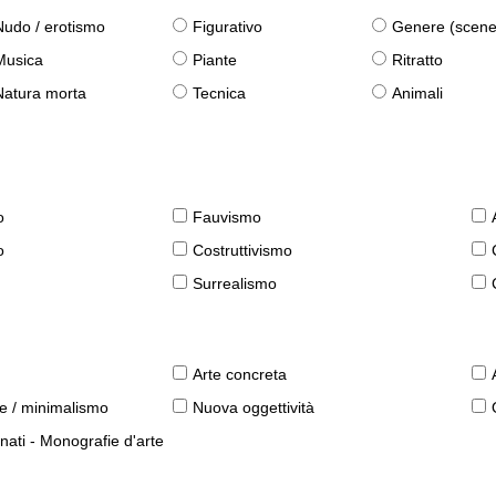
Nudo / erotismo
Figurativo
Genere (scene qu
Musica
Piante
Ritratto
Natura morta
Tecnica
Animali
o
Fauvismo
o
Costruttivismo
Surrealismo
Arte concreta
le / minimalismo
Nuova oggettività
nati - Monografie d'arte