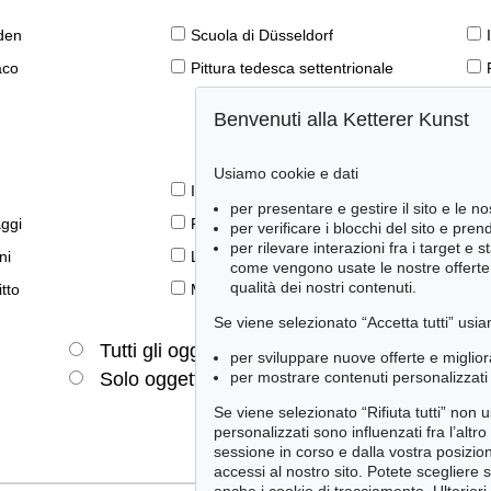
den
Scuola di Düsseldorf
aco
Pittura tedesca settentrionale
Benvenuti alla Ketterer Kunst
Usiamo cookie e dati
Il libro e la modernità
per presentare e gestire il sito e le no
aggi
Prime edizioni
per verificare i blocchi del sito e pre
per rilevare interazioni fra i target e 
ni
Lifestyle
come vengono usate le nostre offerte e
qualità dei nostri contenuti.
tto
Meraviglie della natura
Se viene selezionato “Accetta tutti” usia
Tutti gli oggetti
Solo offerte attuali
per sviluppare nuove offerte e miglior
per mostrare contenuti personalizzati 
Solo oggetti venduti
Se viene selezionato “Rifiuta tutti” non
personalizzati sono influenzati fra l’altr
sessione in corso e dalla vostra posizio
accessi al nostro sito. Potete scegliere 