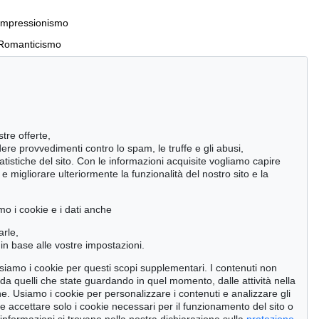
Impressionismo
Romanticismo
Incunaboli e stampe del XVI secolo
stre offerte,
Manoscritti antichi
ndere provvedimenti contro lo spam, le truffe e gli abusi,
statistiche del sito. Con le informazioni acquisite vogliamo capire
Pietre miliari delle scienze naturali
 migliorare ulteriormente la funzionalità del nostro sito e la
Cimelia
mo i cookie e i dati anche
Cerca
arle,
in base alle vostre impostazioni.
 usiamo i cookie per questi scopi supplementari. I contenuti non
o da quelli che state guardando in quel momento, dalle attività nella
ne. Usiamo i cookie per personalizzare i contenuti e analizzare gli
se accettare solo i cookie necessari per il funzionamento del sito o