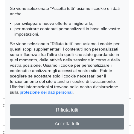
Cimelia
Se viene selezionato “Accetta tutti” usiamo i cookie e i dati
anche
per sviluppare nuove offerte e migliorarle,
Ordine:
per mostrare contenuti personalizzati in base alle vostre
impostazioni.
Se viene selezionato “Rifiuta tutti” non usiamo i cookie per
Tutti gli oggetti
questi scopi supplementari. I contenuti non personalizzati
Solo offerte attuali
sono influenzati fra l’altro da quelli che state guardando in
Solo oggetti venduti
quel momento, dalle attività nella sessione in corso e dalla
vostra posizione. Usiamo i cookie per personalizzare i
contenuti e analizzare gli accessi al nostro sito. Potete
Cerca
scegliere se accettare solo i cookie necessari per il
funzionamento del sito o anche i cookie di tracciamento.
Ulteriori informazioni si trovano nella nostra dichiarazione
sulla
protezione dei dati personali
.
CONTATTI
Protezione Dei Dati
Rifiuta tutti
Accetta tutti
CONTATTI
Protezione Dei Dati