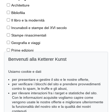
Architetture
Bibliofilia
Il libro e la modernità
Incunaboli e stampe del XVI secolo
Stampe rinascimentali
Geografia e viaggi
Prime edizioni
Manoscritti antichi
Benvenuti alla Ketterer Kunst
Autografi
Usiamo cookie e dati
Libri per bambini
per presentare e gestire il sito e le nostre offerte,
Lifestyle
per verificare i blocchi del sito e prendere provvedimenti
Pietre miliari delle scienze naturali
contro lo spam, le truffe e gli abusi,
per rilevare interazioni fra i target e statistiche del sito.
Letteratura classica
Con le informazioni acquisite vogliamo capire come
vengono usate le nostre offerte e migliorare ulteriormente
Economia e diritto
la funzionalità del nostro sito e la qualità dei nostri
Meraviglie della natura
contenuti.