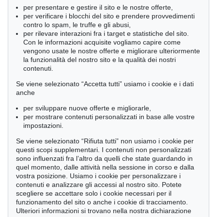
per presentare e gestire il sito e le nostre offerte,
May / November - Hamburg
Rare Books
per verificare i blocchi del sito e prendere provvedimenti
contro lo spam, le truffe e gli abusi,
per rilevare interazioni fra i target e statistiche del sito.
Con le informazioni acquisite vogliamo capire come
vengono usate le nostre offerte e migliorare ulteriormente
È interessato alla/e categoria/e?
la funzionalità del nostro sito e la qualità dei nostri
contenuti.
Arte figurativa dal 1970 a oggi
Se viene selezionato “Accetta tutti” usiamo i cookie e i dati
anche
Consenso relativo alla tutela dei dati.
per sviluppare nuove offerte e migliorarle,
Acconsento ad essere informato da Ketterer Kunst GmbH &
per mostrare contenuti personalizzati in base alle vostre
Co. KG tramite e-mail in merito ad artisti / ambiti artistici /
impostazioni.
appuntamenti selezionati. I miei dati saranno utilizzati
Se viene selezionato “Rifiuta tutti” non usiamo i cookie per
esclusivamente a tale scopo e non verranno messi a
questi scopi supplementari. I contenuti non personalizzati
disposizione di terzi soggetti. È mia facoltà revocare il
sono influenzati fra l’altro da quelli che state guardando in
presente consenso in qualsiasi momento tramite e-mail a
quel momento, dalle attività nella sessione in corso e dalla
offers@kettererkunst.com, tramite lettera a 'Ketterer Kunst
vostra posizione. Usiamo i cookie per personalizzare i
GmbH & Co. KG, Joseph-Wild-Str. 18, 81829 Monaco di
contenuti e analizzare gli accessi al nostro sito. Potete
Baviera (Germania)‘, oppure utilizzando il link di
scegliere se accettare solo i cookie necessari per il
cancellazione contenuto nelle mail.
funzionamento del sito o anche i cookie di tracciamento.
Protezione dei dati
Ulteriori informazioni si trovano nella nostra dichiarazione