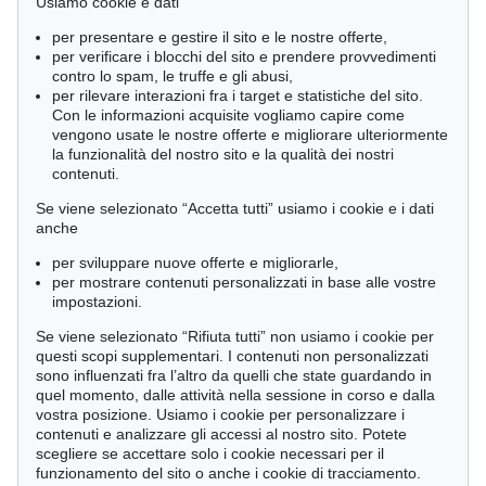
Usiamo cookie e dati
May / November - Hamburg
Rare Books
per presentare e gestire il sito e le nostre offerte,
per verificare i blocchi del sito e prendere provvedimenti
contro lo spam, le truffe e gli abusi,
per rilevare interazioni fra i target e statistiche del sito.
Con le informazioni acquisite vogliamo capire come
È interessato alla/e categoria/e?
vengono usate le nostre offerte e migliorare ulteriormente
la funzionalità del nostro sito e la qualità dei nostri
Astrazione dopo il 45
contenuti.
Arte figurativa dal 1970 a oggi
Se viene selezionato “Accetta tutti” usiamo i cookie e i dati
anche
Consenso relativo alla tutela dei dati.
per sviluppare nuove offerte e migliorarle,
Acconsento ad essere informato da Ketterer Kunst GmbH &
per mostrare contenuti personalizzati in base alle vostre
Co. KG tramite e-mail in merito ad artisti / ambiti artistici /
impostazioni.
appuntamenti selezionati. I miei dati saranno utilizzati
Se viene selezionato “Rifiuta tutti” non usiamo i cookie per
esclusivamente a tale scopo e non verranno messi a
questi scopi supplementari. I contenuti non personalizzati
disposizione di terzi soggetti. È mia facoltà revocare il
sono influenzati fra l’altro da quelli che state guardando in
presente consenso in qualsiasi momento tramite e-mail a
quel momento, dalle attività nella sessione in corso e dalla
offers@kettererkunst.com, tramite lettera a 'Ketterer Kunst
vostra posizione. Usiamo i cookie per personalizzare i
GmbH & Co. KG, Joseph-Wild-Str. 18, 81829 Monaco di
contenuti e analizzare gli accessi al nostro sito. Potete
Baviera (Germania)‘, oppure utilizzando il link di
scegliere se accettare solo i cookie necessari per il
cancellazione contenuto nelle mail.
funzionamento del sito o anche i cookie di tracciamento.
Protezione dei dati