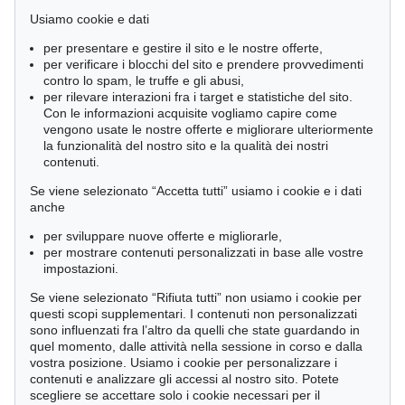
May / November - Hamburg
Usiamo cookie e dati
Rare Books
per presentare e gestire il sito e le nostre offerte,
per verificare i blocchi del sito e prendere provvedimenti
contro lo spam, le truffe e gli abusi,
per rilevare interazioni fra i target e statistiche del sito.
È interessato alla/e categoria/e?
Con le informazioni acquisite vogliamo capire come
vengono usate le nostre offerte e migliorare ulteriormente
Arte figurativa dal 1970 a oggi
la funzionalità del nostro sito e la qualità dei nostri
Pop Art
contenuti.
Astrazione dopo il 45
Se viene selezionato “Accetta tutti” usiamo i cookie e i dati
anche
Consenso relativo alla tutela dei dati.
per sviluppare nuove offerte e migliorarle,
Acconsento ad essere informato da Ketterer Kunst GmbH &
per mostrare contenuti personalizzati in base alle vostre
Co. KG tramite e-mail in merito ad artisti / ambiti artistici /
impostazioni.
appuntamenti selezionati. I miei dati saranno utilizzati
Se viene selezionato “Rifiuta tutti” non usiamo i cookie per
esclusivamente a tale scopo e non verranno messi a
questi scopi supplementari. I contenuti non personalizzati
disposizione di terzi soggetti. È mia facoltà revocare il
sono influenzati fra l’altro da quelli che state guardando in
presente consenso in qualsiasi momento tramite e-mail a
quel momento, dalle attività nella sessione in corso e dalla
offers@kettererkunst.com, tramite lettera a 'Ketterer Kunst
vostra posizione. Usiamo i cookie per personalizzare i
GmbH & Co. KG, Joseph-Wild-Str. 18, 81829 Monaco di
contenuti e analizzare gli accessi al nostro sito. Potete
Baviera (Germania)‘, oppure utilizzando il link di
scegliere se accettare solo i cookie necessari per il
cancellazione contenuto nelle mail.