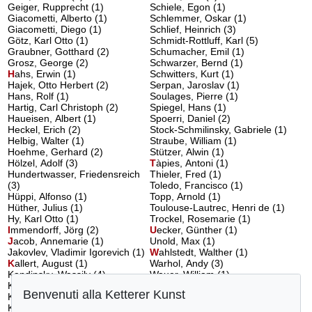
Geiger, Rupprecht (1)
Schiele, Egon (1)
Giacometti, Alberto (1)
Schlemmer, Oskar (1)
Giacometti, Diego (1)
Schlief, Heinrich (3)
Götz, Karl Otto (1)
Schmidt-Rottluff, Karl (5)
Graubner, Gotthard (2)
Schumacher, Emil (1)
Grosz, George (2)
Schwarzer, Bernd (1)
H
ahs, Erwin
(1)
Schwitters, Kurt (1)
Hajek, Otto Herbert (2)
Serpan, Jaroslav (1)
Hans, Rolf (1)
Soulages, Pierre (1)
Hartig, Carl Christoph (2)
Spiegel, Hans (1)
Haueisen, Albert (1)
Spoerri, Daniel (2)
Heckel, Erich (2)
Stock-Schmilinsky, Gabriele (1)
Helbig, Walter (1)
Straube, William (1)
Hoehme, Gerhard (2)
Stützer, Alwin (1)
Hölzel, Adolf (3)
T
àpies, Antoni
(1)
Hundertwasser, Friedensreich
Thieler, Fred (1)
(3)
Toledo, Francisco (1)
Hüppi, Alfonso (1)
Topp, Arnold (1)
Hüther, Julius (1)
Toulouse-Lautrec, Henri de (1)
Hy, Karl Otto (1)
Trockel, Rosemarie (1)
I
mmendorff, Jörg
(2)
U
ecker, Günther
(1)
J
acob, Annemarie
(1)
Unold, Max (1)
Jakovlev, Vladimir Igorevich (1)
W
ahlstedt, Walther
(1)
K
allert, August
(1)
Warhol, Andy (3)
Kandinsky, Wassily (4)
Wauer, William (1)
Kanoldt, Alexander (1)
Weiler, Max (2)
Benvenuti alla Ketterer Kunst
Kesting, Edmund (1)
Werner, Theodor (3)
Kirchner, Ernst Ludwig (2)
Wesselmann, Tom (4)