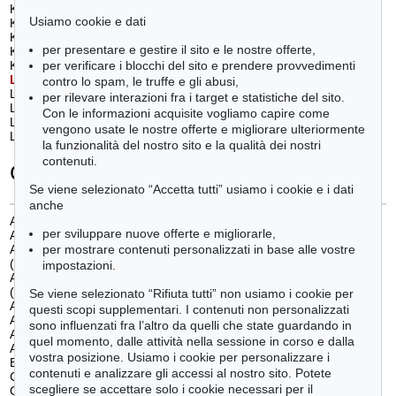
Klimsch, Fritz (1)
West, Franz (1)
Usiamo cookie e dati
Kokoschka, Oskar (1)
Winter, Fritz (1)
Kolbe, Georg (1)
Wintersberger, Lambert Maria (2)
per presentare e gestire il sito e le nostre offerte,
Krieg, Dieter (4)
Wolfgang, Alexander (1)
per verificare i blocchi del sito e prendere provvedimenti
Kuhfuss, Paul (3)
Z
ille, Heinrich
(1)
L
ange, Otto
(1)
Zúñiga, Francisco (1)
contro lo spam, le truffe e gli abusi,
Lanskoy, André (1)
per rilevare interazioni fra i target e statistiche del sito.
Laurencin, Marie (1)
Con le informazioni acquisite vogliamo capire come
Levy, Rudolf (1)
vengono usate le nostre offerte e migliorare ulteriormente
Lichtenstein, Roy (3)
la funzionalità del nostro sito e la qualità dei nostri
contenuti.
Categorie
Se viene selezionato “Accetta tutti” usiamo i cookie e i dati
anche
Arte concettuale/ minimalismo
(8)
per sviluppare nuove offerte e migliorarle,
Arte concreta
(2)
Arte figurativa dal 1900 al 1930
per mostrare contenuti personalizzati in base alle vostre
(40)
impostazioni.
Arte figurativa dal 1940 al 1960
(14)
Se viene selezionato “Rifiuta tutti” non usiamo i cookie per
Arte figurativa dal 1970 a oggi
(20)
questi scopi supplementari. I contenuti non personalizzati
Arte informale
(15)
sono influenzati fra l’altro da quelli che state guardando in
Astrazione dopo il 45
(30)
quel momento, dalle attività nella sessione in corso e dalla
Astrazione prima del 45
(9)
vostra posizione. Usiamo i cookie per personalizzare i
Bauhaus
(4)
contenuti e analizzare gli accessi al nostro sito. Potete
Costruttivismo
(1)
scegliere se accettare solo i cookie necessari per il
Cubismo
(1)