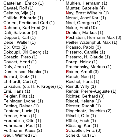
Castellani, Enrico (1)
Mühlen, Hermann (1)
Cavael, Rolf (1)
Münter, Gabriele (4)
Celmins, Vija (2)
N
ay, Ernst Wilhelm
(1)
Chillida, Eduardo (1)
Nerud, Josef Karl (1)
Cürten, Ferdinand Carl (1)
Noel, Georges (1)
D
ahmen, Karl Fred
(2)
Nolde, Emil (10)
Dalí, Salvador (2)
O
ehlen, Markus
(1)
Deppert, Karl (1)
P
echstein, Hermann Max
(3)
Dexel, Walter (1)
Peiffer Watenphul, Max (1)
Dix, Otto (2)
Picasso, Pablo (3)
Dokoupil, Jiri Georg (1)
Pissarro, Camille (1)
Dorazio, Piero (1)
Pissarro, H. Claude (1)
Doucet, Henri (1)
Porep, Heinz (1)
Dufy, Jean (1)
Prachensky, Markus (1)
Dumitresco, Natalia (1)
R
ainer, Arnulf
(3)
E
dzard, Dietz
(1)
Rauch, Neo (1)
Ehrhardt, Curt (2)
Reichel, Hans (1)
Eriksdun, (d.i. H. F. Kröger) (1)
Reindl, Willy (1)
Erni, Hans (1)
Renoir, Pierre-Auguste (1)
F
eigler, Fritz
(1)
Richter, Gerhard (3)
Feininger, Lyonel (1)
Riedel, Helena (1)
Fetting, Rainer (1)
Riester, Rudolf (1)
Fontana, Lucio (1)
Ringelnatz, Joachim (2)
Freese, Hans (1)
Ritschl, Otto (1)
Freundlich, Otto (1)
Röhle, Erich (1)
Fuhrmann, Paul (1)
Rössing, Karl (1)
Fußmann, Klaus (2)
S
chaefler, Fritz
(3)
G
aul, Winfred
(1)
Scheld, Karl (1)