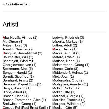
>
Contatta esperti
Artisti
A
ba-Novák, Vilmos
(1)
Ludwig, Friedrich (3)
Alt, Otmar (1)
Lüpertz, Markus (1)
Antes, Horst (3)
Luther, Adolf (2)
Arnold, Christian (2)
M
ack, Heinz
(1)
B
asquiat, Jean-Michel
(2)
Macke, August (2)
Baumeister, Willi (1)
Mataré, Ewald (1)
Bechtejeff, Wladimir
Matisse, Henri (1)
Georgiewitsch von (1)
Meistermann, Georg (1)
Beckmann, Max (1)
Mense, Carlo (3)
Bengen, Harold (1)
Middendorf, Helmut (1)
Berndt, Siegfried (1)
Miró, Joan (1)
Bernhard, Franz (2)
Modersohn, Otto (2)
Berrocal, Miguel Ortiz (1)
Modigliani, Amedeo (1)
Beuys, Joseph (1)
Möller, Rudolf (1)
Birkle, Albert (1)
Möller, Otto (1)
Brasch, Hans (1)
Morandi, Giorgio (1)
Brasse-Forstmann, Alice (1)
Morellet, François (1)
Breitwieser, Georg (1)
Morgner, Wilhelm (2)
C
assel, Pol (Paul Ernst Karl)
(1)
Mueller, Otto (5)