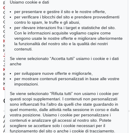
Usiamo cookie e dati
Förg, Günther (2)
Piene, Otto (1)
G
eiger, Rupprecht
(4)
R
ainer, Arnulf
(2)
per presentare e gestire il sito e le nostre offerte,
Genzken, Isa (1)
Reyle, Anselm (1)
per verificare i blocchi del sito e prendere provvedimenti
Girke, Raimund (2)
Richter, Gerhard (6)
Gonschior, Kuno (1)
Rosefeldt, Julian (3)
contro lo spam, le truffe e gli abusi,
Grabmayr, Franz (1)
Ruff, Thomas (1)
per rilevare interazioni fra i target e statistiche del sito.
Graubner, Gotthard (1)
S
chultze-Bluhm, Ursula
(1)
Con le informazioni acquisite vogliamo capire come
Grosse, Katharina (3)
Schumacher, Emil (2)
vengono usate le nostre offerte e migliorare ulteriormente
H
aring, Keith
(2)
Soulages, Pierre (3)
la funzionalità del nostro sito e la qualità dei nostri
Hartung, Karl (1)
Stöhrer, Walter (3)
contenuti.
Hockney, David (1)
T
hieler, Fred
(1)
J
orn, Asger
(1)
U
ecker, Günther
(2)
Se viene selezionato “Accetta tutti” usiamo i cookie e i dati
Judd, Donald (2)
V
erheyen, Jef
(1)
anche
Jungwirth, Martha (1)
W
arhol, Andy
(2)
K
atz, Alex
(1)
Winter, Fritz (1)
per sviluppare nuove offerte e migliorarle,
Kirkeby, Per (2)
Wurm, Erwin (1)
per mostrare contenuti personalizzati in base alle vostre
Kneffel, Karin (1)
Z
ittel, Andrea
(1)
Koenig, Fritz (3)
impostazioni.
L
assnig, Maria
(1)
Se viene selezionato “Rifiuta tutti” non usiamo i cookie per
Categorie
questi scopi supplementari. I contenuti non personalizzati
sono influenzati fra l’altro da quelli che state guardando in
quel momento, dalle attività nella sessione in corso e dalla
vostra posizione. Usiamo i cookie per personalizzare i
Arte concettuale/ minimalismo
(4)
contenuti e analizzare gli accessi al nostro sito. Potete
Arte concreta
(1)
scegliere se accettare solo i cookie necessari per il
Arte figurativa dal 1940 al 1960
(2)
Arte figurativa dal 1970 a oggi
(14)
funzionamento del sito o anche i cookie di tracciamento.