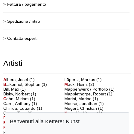
>
Fattura / pagamento
>
Spedizione / ritiro
>
Contatta esperti
Artisti
A
lbers, Josef
(1)
Lüpertz, Markus (1)
B
alkenhol, Stephan
(1)
M
ack, Heinz
(2)
Bill, Max (1)
Mappenwerk / Portfolio (1)
Bisky, Norbert (1)
Mapplethorpe, Robert (1)
C
ahn, Miriam
(1)
Marini, Marino (1)
Caro, Anthony (1)
Meese, Jonathan (1)
Chillida, Eduardo (1)
Megert, Christian (1)
Cragg, Tony (1)
N
ara, Yoshitomo
(1)
D
enzler, Andy
(1)
Nay, Ernst Wilhelm (3)
Benvenuti alla Ketterer Kunst
E
rben, Ulrich
(1)
Nitsch, Hermann (1)
F
etting, Rainer
(3)
P
alermo, Blinky
(1)
Fleischmann, Adolf Richard (1)
Penck (d.i. Ralf Winkler), A. R. (3)