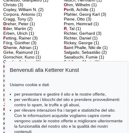
Christo (3)
O
hm, Wilhelm
(1)
Copley, William N. (2)
P
erilli, Achille
(1)
Corpora, Antonio (1)
Pfahler, Georg Karl (3)
Cragg, Tony (2)
Piene, Otto (3)
D
reher, Peter
(1)
Prem, Heimrad (1)
E
der, Martin
(2)
R
, Tal
(1)
Erben, Ulrich (1)
Richter, Gerhard (3)
F
etting, Rainer
(3)
Richter, Daniel (1)
Förg, Günther (3)
Rickey, George (1)
G
henie, Adrian
(1)
S
aint Phalle, Niki de
(1)
Girke, Raimund (1)
Salgado, Sebastião (2)
Gonschior, Kuno (1)
Sasabuchi, Fumie (1)
Gursky, Andreas (1)
Schifano, Mario (1)
H
artung, Hans
(1)
Schultze, Bernard (1)
Benvenuti alla Ketterer Kunst
Hauser, Erich (2)
Schulze, Andreas (1)
Hein, Jeppe (1)
Schumacher, Emil (3)
Hildebrandt, Gregor (1)
Schütte, Thomas (1)
Usiamo cookie e dati
Hirst, Damien (1)
Staub, Josef (1)
Hödicke, Karl Horst (1)
Stazewski, Henryk (1)
per presentare e gestire il sito e le nostre offerte,
Hütte, Axel (1)
T
àpies, Antoni
(1)
per verificare i blocchi del sito e prendere provvedimenti
I
mmendorff, Jörg
(2)
Thieler, Fred (2)
J
ohns, Jasper
(4)
Tinguely, Jean (2)
contro lo spam, le truffe e gli abusi,
K
anovitz, Howard
(1)
U
ecker, Günther
(3)
per rilevare interazioni fra i target e statistiche del sito.
Katz, Alex (1)
V
asarely, Victor
(1)
Con le informazioni acquisite vogliamo capire come
Kiefer, Anselm (1)
Venet, Bernar (1)
vengono usate le nostre offerte e migliorare ulteriormente
Kiesewetter, Thomas (1)
Voigt, Jorinde (1)
la funzionalità del nostro sito e la qualità dei nostri
Kintera, Krištof (1)
W
arhol, Andy
(2)
contenuti.
Kissel, Hans-Michael (1)
Weiwei, Ai (1)