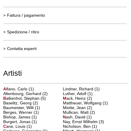
>
Fattura / pagamento
>
Spedizione / ritiro
>
Contatta esperti
Artisti
A
lfano, Carlo
(1)
Lindner, Richard (1)
Altenbourg, Gerhard (2)
Luther, Adolf (1)
B
alkenhol, Stephan
(5)
M
ack, Heinz
(2)
Baselitz, Georg (2)
Mattheuer, Wolfgang (1)
Baumeister, Willi (1)
Miotte, Jean (2)
Berges, Werner (1)
Mullican, Matt (2)
Bishop, James (1)
N
ash, David
(1)
Burgert, Jonas (1)
Nay, Ernst Wilhelm (3)
C
ane, Louis
(1)
Nicholson, Ben (1)
Carlesso, Gianpietro (1)
Nitsch, Hermann (1)