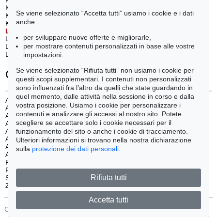
Klein, Yves (1)
Wesselmann, Tom (1)
Se viene selezionato “Accetta tutti” usiamo i cookie e i dati
Knoebel, Imi (1)
Whiteread, Rachel (1)
anche
Köthe, Fritz (1)
Winter, Fritz (3)
L
echner, Alf
(3)
Y
oung, Russell
(1)
per sviluppare nuove offerte e migliorarle,
Leroy, Eugène (1)
Z
angs, Herbert
(1)
per mostrare contenuti personalizzati in base alle vostre
LeWitt, Sol (1)
Lichtenstein, Roy (1)
impostazioni.
Se viene selezionato “Rifiuta tutti” non usiamo i cookie per
Categorie
questi scopi supplementari. I contenuti non personalizzati
sono influenzati fra l’altro da quelli che state guardando in
quel momento, dalle attività nella sessione in corso e dalla
Arte cinetica
(1)
vostra posizione. Usiamo i cookie per personalizzare i
Arte concettuale/ minimalismo
(3)
contenuti e analizzare gli accessi al nostro sito. Potete
Arte concreta
(3)
scegliere se accettare solo i cookie necessari per il
Arte figurativa dal 1940 al 1960
(5)
funzionamento del sito o anche i cookie di tracciamento.
Arte figurativa dal 1970 a oggi
(29)
Arte informale
(9)
Ulteriori informazioni si trovano nella nostra dichiarazione
Astrazione dopo il 45
(38)
sulla
protezione dei dati personali
.
Astrazione prima del 45
(1)
Fotografia
(5)
Pop Art
(10)
Rifiuta tutti
SPUR
(1)
ZERO
(9)
Accetta tutti
CONTATTI
Protezione Dei Dati