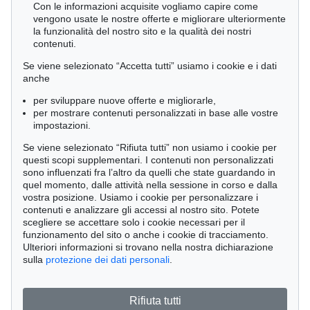
Con le informazioni acquisite vogliamo capire come
vengono usate le nostre offerte e migliorare ulteriormente
la funzionalità del nostro sito e la qualità dei nostri
contenuti.
Se viene selezionato “Accetta tutti” usiamo i cookie e i dati
anche
per sviluppare nuove offerte e migliorarle,
per mostrare contenuti personalizzati in base alle vostre
impostazioni.
Se viene selezionato “Rifiuta tutti” non usiamo i cookie per
questi scopi supplementari. I contenuti non personalizzati
sono influenzati fra l’altro da quelli che state guardando in
quel momento, dalle attività nella sessione in corso e dalla
vostra posizione. Usiamo i cookie per personalizzare i
contenuti e analizzare gli accessi al nostro sito. Potete
Asta 611 - lot 125001326
scegliere se accettare solo i cookie necessari per il
Stephan Balkenhol
funzionamento del sito o anche i cookie di tracciamento.
Mann mit weißem Hemd und Hut
,
1996
Ulteriori informazioni si trovano nella nostra dichiarazione
Stima:
€ 25,000
sulla
protezione dei dati personali
.
Rifiuta tutti