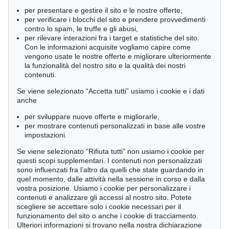
per presentare e gestire il sito e le nostre offerte,
per verificare i blocchi del sito e prendere provvedimenti
contro lo spam, le truffe e gli abusi,
per rilevare interazioni fra i target e statistiche del sito.
Con le informazioni acquisite vogliamo capire come
vengono usate le nostre offerte e migliorare ulteriormente
la funzionalità del nostro sito e la qualità dei nostri
contenuti.
Se viene selezionato “Accetta tutti” usiamo i cookie e i dati
anche
per sviluppare nuove offerte e migliorarle,
per mostrare contenuti personalizzati in base alle vostre
impostazioni.
Se viene selezionato “Rifiuta tutti” non usiamo i cookie per
questi scopi supplementari. I contenuti non personalizzati
sono influenzati fra l’altro da quelli che state guardando in
quel momento, dalle attività nella sessione in corso e dalla
vostra posizione. Usiamo i cookie per personalizzare i
contenuti e analizzare gli accessi al nostro sito. Potete
Asta 611 - lot 125001196
scegliere se accettare solo i cookie necessari per il
Imi Knoebel
funzionamento del sito o anche i cookie di tracciamento.
Portrait (Laura), 1995
Ulteriori informazioni si trovano nella nostra dichiarazione