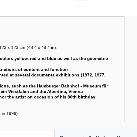
123 x 123 cm (48.4 x 48.4 in).
colors yellow, red and blue as well as the geometric
trictions of content and function
nted at several documenta exhibitions (1972, 1977,
ctions, such as the Hamburger Bahnhof - Museum für
ein Westfalen and the Albertina, Vienna
nor the artist on occasion of his 80th birthday
.
 in 1996).