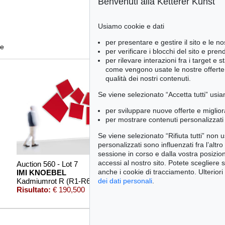
Benvenuti alla Ketterer Kunst
Usiamo cookie e dati
per presentare e gestire il sito e le no
te
per verificare i blocchi del sito e pre
per rilevare interazioni fra i target e 
come vengono usate le nostre offerte e
qualità dei nostri contenuti.
Se viene selezionato “Accetta tutti” usia
per sviluppare nuove offerte e miglior
per mostrare contenuti personalizzati 
Se viene selezionato “Rifiuta tutti” non
personalizzati sono influenzati fra l’altr
sessione in corso e dalla vostra posizio
accessi al nostro sito. Potete scegliere 
Auction 560 - Lot 7
Auction 545 - Lot 69
Auc
anche i cookie di tracciamento. Ulteriori
IMI KNOEBEL
IMI KNOEBEL
IM
dei dati personali
.
Kadmiumrot R (R1-R6)
, 1975
Rot-Weiss
, 1991
Cut
Risultato:
€ 190,500
Risultato:
€ 190,500
Ris