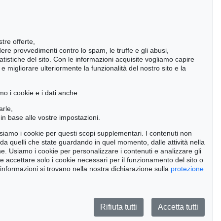
stre offerte,
ndere provvedimenti contro lo spam, le truffe e gli abusi,
statistiche del sito. Con le informazioni acquisite vogliamo capire
 migliorare ulteriormente la funzionalità del nostro sito e la
mo i cookie e i dati anche
arle,
in base alle vostre impostazioni.
 usiamo i cookie per questi scopi supplementari. I contenuti non
o da quelli che state guardando in quel momento, dalle attività nella
ne. Usiamo i cookie per personalizzare i contenuti e analizzare gli
se accettare solo i cookie necessari per il funzionamento del sito o
tion 500 - Lot 284
Auction 590 - Lot 24
 informazioni si trovano nella nostra dichiarazione sulla
protezione
I KNOEBEL
IMI KNOEBEL
-up 18
, 2012
Kartoffelbild 10
, 2012
ultato:
€ 162,500
Risultato:
€ 152,400
Rifiuta tutti
Accetta tutti