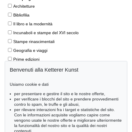
Architetture
Bibliofilia
Il libro e la modernità
Incunaboli e stampe del XVI secolo
Stampe rinascimentali
Geografia e viaggi
Prime edizioni
Manoscritti antichi
Benvenuti alla Ketterer Kunst
Autografi
Usiamo cookie e dati
Libri per bambini
per presentare e gestire il sito e le nostre offerte,
Lifestyle
per verificare i blocchi del sito e prendere provvedimenti
Pietre miliari delle scienze naturali
contro lo spam, le truffe e gli abusi,
per rilevare interazioni fra i target e statistiche del sito.
Letteratura classica
Con le informazioni acquisite vogliamo capire come
vengono usate le nostre offerte e migliorare ulteriormente
Economia e diritto
la funzionalità del nostro sito e la qualità dei nostri
Meraviglie della natura
contenuti.