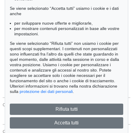
Cimelia
Se viene selezionato “Accetta tutti” usiamo i cookie e i dati
anche
per sviluppare nuove offerte e migliorarle,
Ordine:
per mostrare contenuti personalizzati in base alle vostre
impostazioni.
Se viene selezionato “Rifiuta tutti” non usiamo i cookie per
Tutti gli oggetti
questi scopi supplementari. I contenuti non personalizzati
Solo offerte attuali
sono influenzati fra l’altro da quelli che state guardando in
Solo oggetti venduti
quel momento, dalle attività nella sessione in corso e dalla
vostra posizione. Usiamo i cookie per personalizzare i
contenuti e analizzare gli accessi al nostro sito. Potete
Cerca
scegliere se accettare solo i cookie necessari per il
funzionamento del sito o anche i cookie di tracciamento.
Ulteriori informazioni si trovano nella nostra dichiarazione
sulla
protezione dei dati personali
.
CONTATTI
Protezione Dei Dati
Rifiuta tutti
Accetta tutti
CONTATTI
Protezione Dei Dati