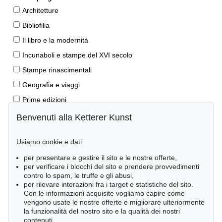
Architetture
Bibliofilia
Il libro e la modernità
Incunaboli e stampe del XVI secolo
Stampe rinascimentali
Geografia e viaggi
Prime edizioni
Manoscritti antichi
Benvenuti alla Ketterer Kunst
Autografi
Usiamo cookie e dati
Libri per bambini
per presentare e gestire il sito e le nostre offerte,
Lifestyle
per verificare i blocchi del sito e prendere provvedimenti
Pietre miliari delle scienze naturali
contro lo spam, le truffe e gli abusi,
per rilevare interazioni fra i target e statistiche del sito.
Letteratura classica
Con le informazioni acquisite vogliamo capire come
vengono usate le nostre offerte e migliorare ulteriormente
Economia e diritto
la funzionalità del nostro sito e la qualità dei nostri
Meraviglie della natura
contenuti.