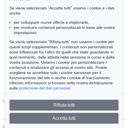
Cimelia
Se viene selezionato “Accetta tutti” usiamo i cookie e i dati
anche
per sviluppare nuove offerte e migliorarle,
Ordine:
per mostrare contenuti personalizzati in base alle vostre
impostazioni.
Se viene selezionato “Rifiuta tutti” non usiamo i cookie per
Tutti gli oggetti
questi scopi supplementari. I contenuti non personalizzati
Solo offerte attuali
sono influenzati fra l’altro da quelli che state guardando in
Solo oggetti venduti
quel momento, dalle attività nella sessione in corso e dalla
vostra posizione. Usiamo i cookie per personalizzare i
contenuti e analizzare gli accessi al nostro sito. Potete
Cerca
scegliere se accettare solo i cookie necessari per il
funzionamento del sito o anche i cookie di tracciamento.
Ulteriori informazioni si trovano nella nostra dichiarazione
sulla
protezione dei dati personali
.
CONTATTI
Protezione Dei Dati
Rifiuta tutti
Accetta tutti
CONTATTI
Protezione Dei Dati