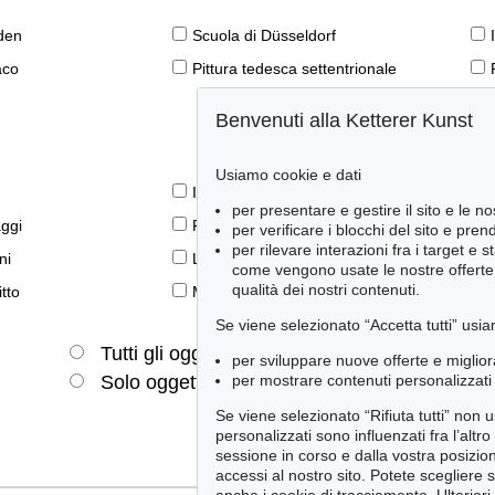
den
Scuola di Düsseldorf
aco
Pittura tedesca settentrionale
Benvenuti alla Ketterer Kunst
Usiamo cookie e dati
Il libro e la modernità
per presentare e gestire il sito e le no
aggi
Prime edizioni
per verificare i blocchi del sito e pre
per rilevare interazioni fra i target e 
ni
Lifestyle
come vengono usate le nostre offerte e
qualità dei nostri contenuti.
tto
Meraviglie della natura
Se viene selezionato “Accetta tutti” usia
Tutti gli oggetti
Solo offerte attuali
per sviluppare nuove offerte e miglior
per mostrare contenuti personalizzati 
Solo oggetti venduti
Se viene selezionato “Rifiuta tutti” non
personalizzati sono influenzati fra l’altr
sessione in corso e dalla vostra posizio
accessi al nostro sito. Potete scegliere 