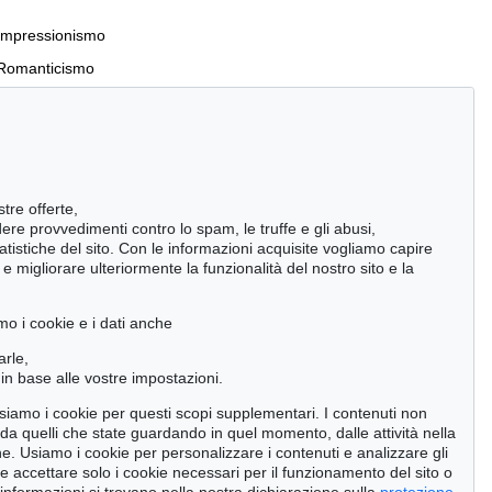
Impressionismo
Romanticismo
Incunaboli e stampe del XVI secolo
stre offerte,
Manoscritti antichi
ndere provvedimenti contro lo spam, le truffe e gli abusi,
statistiche del sito. Con le informazioni acquisite vogliamo capire
Pietre miliari delle scienze naturali
 migliorare ulteriormente la funzionalità del nostro sito e la
Cimelia
mo i cookie e i dati anche
Cerca
arle,
in base alle vostre impostazioni.
 usiamo i cookie per questi scopi supplementari. I contenuti non
o da quelli che state guardando in quel momento, dalle attività nella
ne. Usiamo i cookie per personalizzare i contenuti e analizzare gli
se accettare solo i cookie necessari per il funzionamento del sito o