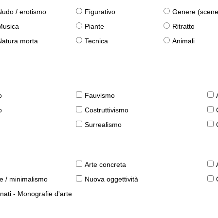
Nudo / erotismo
Figurativo
Genere (scene qu
Musica
Piante
Ritratto
Natura morta
Tecnica
Animali
o
Fauvismo
o
Costruttivismo
Surrealismo
Arte concreta
le / minimalismo
Nuova oggettività
nati - Monografie d'arte