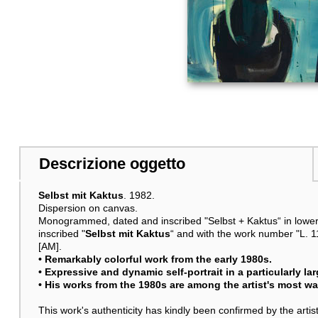
Descrizione oggetto
Selbst mit Kaktus
. 1982.
Dispersion on canvas.
Monogrammed, dated and inscribed "Selbst + Kaktus“ in lower 
inscribed "
Selbst mit Kaktus
“ and with the work number "L. 1
[AM].
• Remarkably colorful work from the early 1980s.
• Expressive and dynamic self-portrait in a particularly la
• His works from the 1980s are among the artist's most w
This work's authenticity has kindly been confirmed by the artist