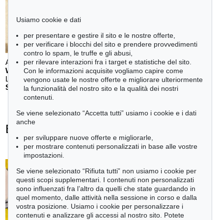
Usiamo cookie e dati
per presentare e gestire il sito e le nostre offerte,
per verificare i blocchi del sito e prendere provvedimenti
contro lo spam, le truffe e gli abusi,
Auction 611 - Lot 123000200
per rilevare interazioni fra i target e statistiche del sito.
WILLI BAUMEISTER
Con le informazioni acquisite vogliamo capire come
Landschaft mit rotem Bogen (Sommerfest)
, 1948
vengono usate le nostre offerte e migliorare ulteriormente
Stima:
€ 70,000
la funzionalità del nostro sito e la qualità dei nostri
contenuti.
Se viene selezionato “Accetta tutti” usiamo i cookie e i dati
anche
Ernst Wilhelm Nay - Ogetti venduti
per sviluppare nuove offerte e migliorarle,
+
tute le offerte
per mostrare contenuti personalizzati in base alle vostre
impostazioni.
Se viene selezionato “Rifiuta tutti” non usiamo i cookie per
questi scopi supplementari. I contenuti non personalizzati
sono influenzati fra l’altro da quelli che state guardando in
Auction 611 - Lot 125001019
quel momento, dalle attività nella sessione in corso e dalla
E. SCHUMACHER
vostra posizione. Usiamo i cookie per personalizzare i
Bleibild B-3/1970
, 1970
contenuti e analizzare gli accessi al nostro sito. Potete
Stima:
€ 60,000