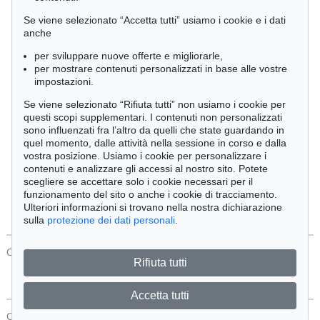
Cimelia
Se viene selezionato “Accetta tutti” usiamo i cookie e i dati
anche
per sviluppare nuove offerte e migliorarle,
Ordine:
per mostrare contenuti personalizzati in base alle vostre
impostazioni.
Se viene selezionato “Rifiuta tutti” non usiamo i cookie per
Tutti gli oggetti
questi scopi supplementari. I contenuti non personalizzati
Solo offerte attuali
sono influenzati fra l’altro da quelli che state guardando in
Solo oggetti venduti
quel momento, dalle attività nella sessione in corso e dalla
vostra posizione. Usiamo i cookie per personalizzare i
contenuti e analizzare gli accessi al nostro sito. Potete
Cerca
scegliere se accettare solo i cookie necessari per il
funzionamento del sito o anche i cookie di tracciamento.
Ulteriori informazioni si trovano nella nostra dichiarazione
sulla
protezione dei dati personali
.
CONTATTI
Protezione Dei Dati
Rifiuta tutti
Accetta tutti
CONTATTI
Protezione Dei Dati