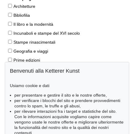
Architetture
Bibliofilia
Il libro e la modernità
Incunaboli e stampe del XVI secolo
Stampe rinascimentali
Geografia e viaggi
Prime edizioni
Manoscritti antichi
Benvenuti alla Ketterer Kunst
Autografi
Usiamo cookie e dati
Libri per bambini
per presentare e gestire il sito e le nostre offerte,
Lifestyle
per verificare i blocchi del sito e prendere provvedimenti
Pietre miliari delle scienze naturali
contro lo spam, le truffe e gli abusi,
per rilevare interazioni fra i target e statistiche del sito.
Letteratura classica
Con le informazioni acquisite vogliamo capire come
vengono usate le nostre offerte e migliorare ulteriormente
Economia e diritto
la funzionalità del nostro sito e la qualità dei nostri
Meraviglie della natura
contenuti.