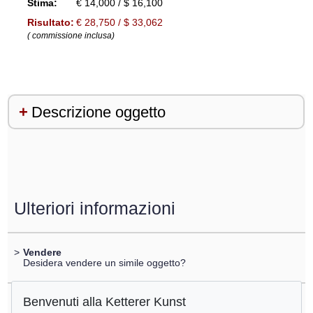
Stima:
€ 14,000 / $ 16,100
Risultato:
€ 28,750 / $ 33,062
( commissione inclusa)
Descrizione oggetto
Ulteriori informazioni
>
Vendere
Desidera vendere un simile oggetto?
Benvenuti alla Ketterer Kunst
>
Registrare di