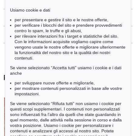
Piero Dorazio
Usiamo cookie e dati
>
Domande sull´acquisto
per presentare e gestire il sito e le nostre offerte,
per verificare i blocchi del sito e prendere provvedimenti
contro lo spam, le truffe e gli abusi,
>
Contattare esperti
per rilevare interazioni fra i target e statistiche del sito.
Con le informazioni acquisite vogliamo capire come
vengono usate le nostre offerte e migliorare ulteriormente
la funzionalità del nostro sito e la qualità dei nostri
contenuti.
Se viene selezionato “Accetta tutti” usiamo i cookie e i dati
anche
Piero Dorazio - Ogetti venduti
per sviluppare nuove offerte e migliorarle,
+
tute le offerte
per mostrare contenuti personalizzati in base alle vostre
impostazioni.
Se viene selezionato “Rifiuta tutti” non usiamo i cookie per
questi scopi supplementari. I contenuti non personalizzati
sono influenzati fra l’altro da quelli che state guardando in
quel momento, dalle attività nella sessione in corso e dalla
vostra posizione. Usiamo i cookie per personalizzare i
contenuti e analizzare gli accessi al nostro sito. Potete