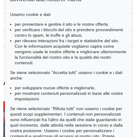
Adolf Hölzel
Usiamo cookie e dati
>
Domande sull´acquisto
per presentare e gestire il sito e le nostre offerte,
per verificare i blocchi del sito e prendere provvedimenti
contro lo spam, le truffe e gli abusi,
>
Contattare esperti
per rilevare interazioni fra i target e statistiche del sito.
Con le informazioni acquisite vogliamo capire come
vengono usate le nostre offerte e migliorare ulteriormente
la funzionalità del nostro sito e la qualità dei nostri
contenuti.
Se viene selezionato “Accetta tutti” usiamo i cookie e i dati
anche
Adolf Hölzel - Ogetti venduti
per sviluppare nuove offerte e migliorarle,
+
tute le offerte
per mostrare contenuti personalizzati in base alle vostre
impostazioni.
Se viene selezionato “Rifiuta tutti” non usiamo i cookie per
questi scopi supplementari. I contenuti non personalizzati
sono influenzati fra l’altro da quelli che state guardando in
quel momento, dalle attività nella sessione in corso e dalla
vostra posizione. Usiamo i cookie per personalizzare i
contenuti e analizzare gli accessi al nostro sito. Potete