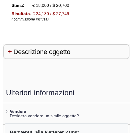
Stima:
€ 18,000 / $ 20,700
Risultato:
€ 24,130 / $ 27,749
( commissione inclusa)
Descrizione oggetto
Ulteriori informazioni
>
Vendere
Desidera vendere un simile oggetto?
Benvenuti alla Ketterer Kunst
>
Registrare di