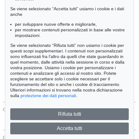
Cimelia
Se viene selezionato “Accetta tutti” usiamo i cookie e i dati
anche
per sviluppare nuove offerte e migliorarle,
Ordine:
per mostrare contenuti personalizzati in base alle vostre
impostazioni.
Se viene selezionato “Rifiuta tutti” non usiamo i cookie per
Tutti gli oggetti
questi scopi supplementari. I contenuti non personalizzati
Solo offerte attuali
sono influenzati fra l’altro da quelli che state guardando in
Solo oggetti venduti
quel momento, dalle attività nella sessione in corso e dalla
vostra posizione. Usiamo i cookie per personalizzare i
contenuti e analizzare gli accessi al nostro sito. Potete
Cerca
scegliere se accettare solo i cookie necessari per il
funzionamento del sito o anche i cookie di tracciamento.
Ulteriori informazioni si trovano nella nostra dichiarazione
sulla
protezione dei dati personali
.
CONTATTI
Protezione Dei Dati
Rifiuta tutti
Accetta tutti
CONTATTI
Protezione Dei Dati