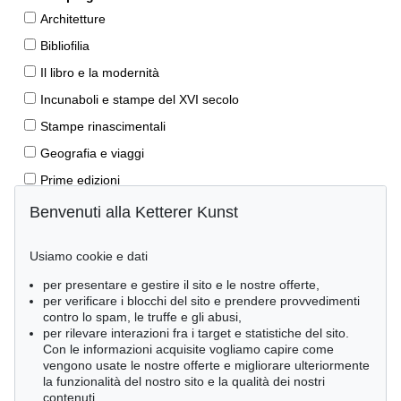
Architetture
Bibliofilia
Il libro e la modernità
Incunaboli e stampe del XVI secolo
Stampe rinascimentali
Geografia e viaggi
Prime edizioni
Manoscritti antichi
Benvenuti alla Ketterer Kunst
Autografi
Usiamo cookie e dati
Libri per bambini
per presentare e gestire il sito e le nostre offerte,
Lifestyle
per verificare i blocchi del sito e prendere provvedimenti
Pietre miliari delle scienze naturali
contro lo spam, le truffe e gli abusi,
per rilevare interazioni fra i target e statistiche del sito.
Letteratura classica
Con le informazioni acquisite vogliamo capire come
vengono usate le nostre offerte e migliorare ulteriormente
Economia e diritto
la funzionalità del nostro sito e la qualità dei nostri
Meraviglie della natura
contenuti.