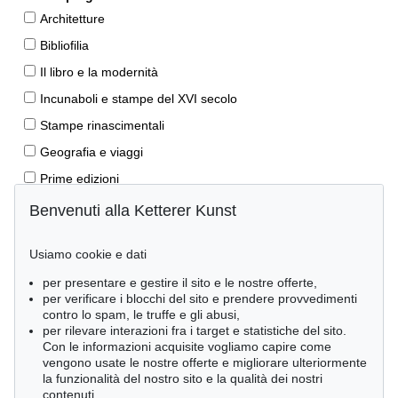
Architetture
Bibliofilia
Il libro e la modernità
Incunaboli e stampe del XVI secolo
Stampe rinascimentali
Geografia e viaggi
Prime edizioni
Manoscritti antichi
Benvenuti alla Ketterer Kunst
Autografi
Usiamo cookie e dati
Libri per bambini
per presentare e gestire il sito e le nostre offerte,
Lifestyle
per verificare i blocchi del sito e prendere provvedimenti
Pietre miliari delle scienze naturali
contro lo spam, le truffe e gli abusi,
per rilevare interazioni fra i target e statistiche del sito.
Letteratura classica
Con le informazioni acquisite vogliamo capire come
vengono usate le nostre offerte e migliorare ulteriormente
Economia e diritto
la funzionalità del nostro sito e la qualità dei nostri
Meraviglie della natura
contenuti.