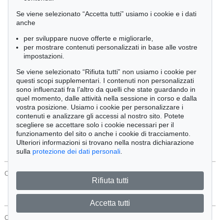
Cimelia
Se viene selezionato “Accetta tutti” usiamo i cookie e i dati
anche
per sviluppare nuove offerte e migliorarle,
Ordine:
per mostrare contenuti personalizzati in base alle vostre
impostazioni.
Se viene selezionato “Rifiuta tutti” non usiamo i cookie per
Tutti gli oggetti
questi scopi supplementari. I contenuti non personalizzati
Solo offerte attuali
sono influenzati fra l’altro da quelli che state guardando in
Solo oggetti venduti
quel momento, dalle attività nella sessione in corso e dalla
vostra posizione. Usiamo i cookie per personalizzare i
contenuti e analizzare gli accessi al nostro sito. Potete
Cerca
scegliere se accettare solo i cookie necessari per il
funzionamento del sito o anche i cookie di tracciamento.
Ulteriori informazioni si trovano nella nostra dichiarazione
sulla
protezione dei dati personali
.
CONTATTI
Protezione Dei Dati
Rifiuta tutti
Accetta tutti
CONTATTI
Protezione Dei Dati