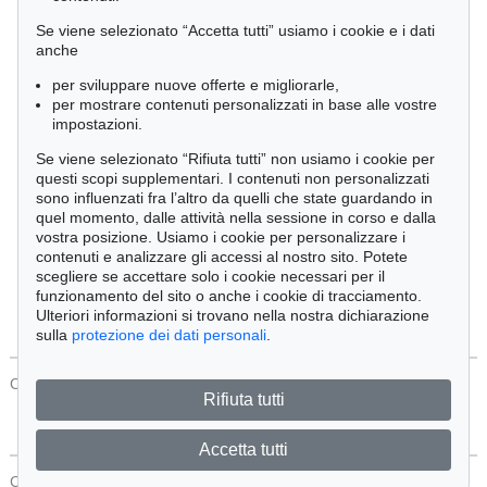
Cimelia
Se viene selezionato “Accetta tutti” usiamo i cookie e i dati
anche
per sviluppare nuove offerte e migliorarle,
Ordine:
per mostrare contenuti personalizzati in base alle vostre
impostazioni.
Se viene selezionato “Rifiuta tutti” non usiamo i cookie per
Tutti gli oggetti
questi scopi supplementari. I contenuti non personalizzati
Solo offerte attuali
sono influenzati fra l’altro da quelli che state guardando in
Solo oggetti venduti
quel momento, dalle attività nella sessione in corso e dalla
vostra posizione. Usiamo i cookie per personalizzare i
contenuti e analizzare gli accessi al nostro sito. Potete
Cerca
scegliere se accettare solo i cookie necessari per il
funzionamento del sito o anche i cookie di tracciamento.
Ulteriori informazioni si trovano nella nostra dichiarazione
sulla
protezione dei dati personali
.
CONTATTI
Protezione Dei Dati
Rifiuta tutti
Accetta tutti
CONTATTI
Protezione Dei Dati