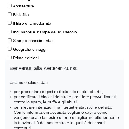
Architetture
Bibliofilia
Il libro e la modernità
Incunaboli e stampe del XVI secolo
Stampe rinascimentali
Geografia e viaggi
Prime edizioni
Manoscritti antichi
Benvenuti alla Ketterer Kunst
Autografi
Usiamo cookie e dati
Libri per bambini
per presentare e gestire il sito e le nostre offerte,
Lifestyle
per verificare i blocchi del sito e prendere provvedimenti
Pietre miliari delle scienze naturali
contro lo spam, le truffe e gli abusi,
per rilevare interazioni fra i target e statistiche del sito.
Letteratura classica
Con le informazioni acquisite vogliamo capire come
vengono usate le nostre offerte e migliorare ulteriormente
Economia e diritto
la funzionalità del nostro sito e la qualità dei nostri
Meraviglie della natura
contenuti.