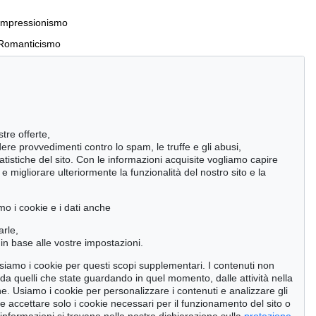
Impressionismo
Romanticismo
Incunaboli e stampe del XVI secolo
stre offerte,
Manoscritti antichi
ndere provvedimenti contro lo spam, le truffe e gli abusi,
statistiche del sito. Con le informazioni acquisite vogliamo capire
Pietre miliari delle scienze naturali
 migliorare ulteriormente la funzionalità del nostro sito e la
Cimelia
mo i cookie e i dati anche
Cerca
arle,
in base alle vostre impostazioni.
 usiamo i cookie per questi scopi supplementari. I contenuti non
o da quelli che state guardando in quel momento, dalle attività nella
ne. Usiamo i cookie per personalizzare i contenuti e analizzare gli
se accettare solo i cookie necessari per il funzionamento del sito o