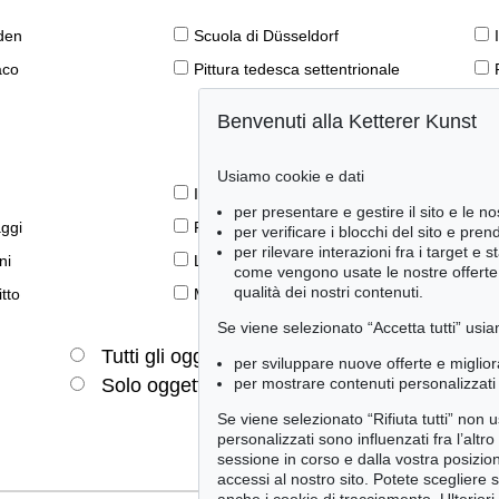
den
Scuola di Düsseldorf
aco
Pittura tedesca settentrionale
Benvenuti alla Ketterer Kunst
Usiamo cookie e dati
Il libro e la modernità
per presentare e gestire il sito e le no
aggi
Prime edizioni
per verificare i blocchi del sito e pre
per rilevare interazioni fra i target e 
ni
Lifestyle
come vengono usate le nostre offerte e
qualità dei nostri contenuti.
tto
Meraviglie della natura
Se viene selezionato “Accetta tutti” usia
Tutti gli oggetti
Solo offerte attuali
per sviluppare nuove offerte e miglior
per mostrare contenuti personalizzati 
Solo oggetti venduti
Se viene selezionato “Rifiuta tutti” non
personalizzati sono influenzati fra l’altr
sessione in corso e dalla vostra posizio
accessi al nostro sito. Potete scegliere 