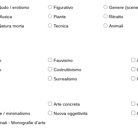
Nudo / erotismo
Figurativo
Genere (scene qu
Musica
Piante
Ritratto
Natura morta
Tecnica
Animali
o
Fauvismo
o
Costruttivismo
Surrealismo
Arte concreta
le / minimalismo
Nuova oggettività
nati - Monografie d'arte