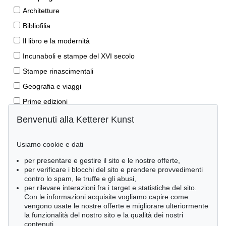
Architetture
Bibliofilia
Il libro e la modernità
Incunaboli e stampe del XVI secolo
Stampe rinascimentali
Geografia e viaggi
Prime edizioni
Manoscritti antichi
Benvenuti alla Ketterer Kunst
Autografi
Usiamo cookie e dati
Libri per bambini
per presentare e gestire il sito e le nostre offerte,
Lifestyle
per verificare i blocchi del sito e prendere provvedimenti
Pietre miliari delle scienze naturali
contro lo spam, le truffe e gli abusi,
per rilevare interazioni fra i target e statistiche del sito.
Letteratura classica
Con le informazioni acquisite vogliamo capire come
vengono usate le nostre offerte e migliorare ulteriormente
Economia e diritto
la funzionalità del nostro sito e la qualità dei nostri
Meraviglie della natura
contenuti.