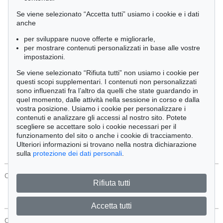
Cimelia
Se viene selezionato “Accetta tutti” usiamo i cookie e i dati
anche
per sviluppare nuove offerte e migliorarle,
Ordine:
per mostrare contenuti personalizzati in base alle vostre
impostazioni.
Se viene selezionato “Rifiuta tutti” non usiamo i cookie per
Tutti gli oggetti
questi scopi supplementari. I contenuti non personalizzati
Solo offerte attuali
sono influenzati fra l’altro da quelli che state guardando in
Solo oggetti venduti
quel momento, dalle attività nella sessione in corso e dalla
vostra posizione. Usiamo i cookie per personalizzare i
contenuti e analizzare gli accessi al nostro sito. Potete
Cerca
scegliere se accettare solo i cookie necessari per il
funzionamento del sito o anche i cookie di tracciamento.
Ulteriori informazioni si trovano nella nostra dichiarazione
sulla
protezione dei dati personali
.
CONTATTI
Protezione Dei Dati
Rifiuta tutti
Accetta tutti
CONTATTI
Protezione Dei Dati