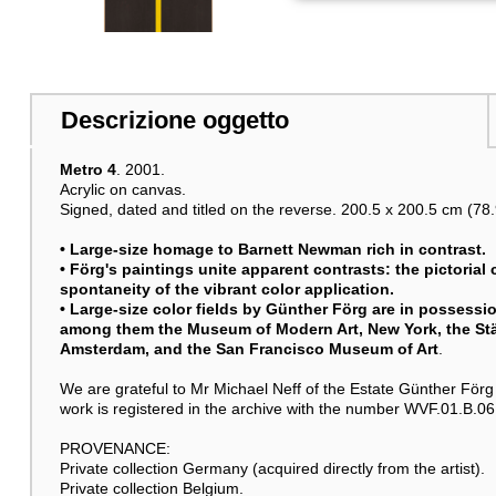
Altre immagini
Descrizione oggetto
Metro 4
. 2001.
Acrylic on canvas.
Signed, dated and titled on the reverse. 200.5 x 200.5 cm (78.9
• Large-size homage to Barnett Newman rich in contrast.
• Förg's paintings unite apparent contrasts: the pictorial
spontaneity of the vibrant color application.
• Large-size color fields by Günther Förg are in possessi
among them the Museum of Modern Art, New York, the Städ
Amsterdam, and the San Francisco Museum of Art
.
We are grateful to Mr Michael Neff of the Estate Günther Förg f
work is registered in the archive with the number WVF.01.B.06
PROVENANCE:
Private collection Germany (acquired directly from the artist).
Private collection Belgium.