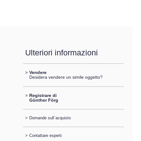
Ulteriori informazioni
>
Vendere
Desidera vendere un simile oggetto?
>
Registrare di
Günther Förg
>
Domande sull´acquisto
>
Contattare esperti