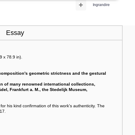
+
Ingrandire
Essay
 x 78.9 in).
 composition's geometric strictness and the gestural
on of many renowned international collections,
el, Frankfurt a. M., the Stedelijk Museum,
or his kind confirmation of this work's authenticity. The
17.