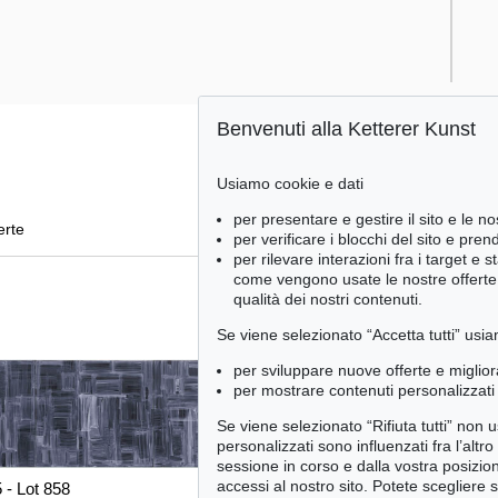
Benvenuti alla Ketterer Kunst
Usiamo cookie e dati
per presentare e gestire il sito e le no
erte
per verificare i blocchi del sito e pre
per rilevare interazioni fra i target e 
come vengono usate le nostre offerte e
qualità dei nostri contenuti.
Se viene selezionato “Accetta tutti” usia
per sviluppare nuove offerte e miglior
per mostrare contenuti personalizzati 
Se viene selezionato “Rifiuta tutti” non
personalizzati sono influenzati fra l’altr
sessione in corso e dalla vostra posizio
accessi al nostro sito. Potete scegliere 
 - Lot 858
Auction 590 - Lot 25
Au