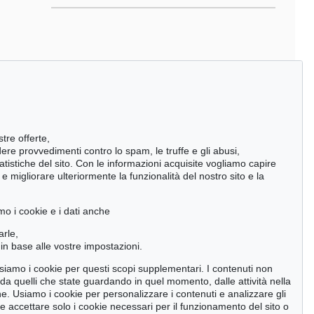
stre offerte,
ndere provvedimenti contro lo spam, le truffe e gli abusi,
statistiche del sito. Con le informazioni acquisite vogliamo capire
 migliorare ulteriormente la funzionalità del nostro sito e la
mo i cookie e i dati anche
arle,
in base alle vostre impostazioni.
 usiamo i cookie per questi scopi supplementari. I contenuti non
o da quelli che state guardando in quel momento, dalle attività nella
ne. Usiamo i cookie per personalizzare i contenuti e analizzare gli
se accettare solo i cookie necessari per il funzionamento del sito o
ction 514 - Lot 254