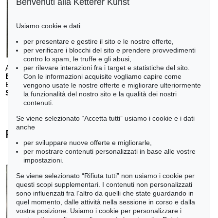
Benvenuti alla Ketterer Kunst
Usiamo cookie e dati
per presentare e gestire il sito e le nostre offerte,
per verificare i blocchi del sito e prendere provvedimenti
contro lo spam, le truffe e gli abusi,
per rilevare interazioni fra i target e statistiche del sito.
Auction 611 - Lot 125001019
E. SCHUMACHER
Con le informazioni acquisite vogliamo capire come
Bleibild B-3/1970
, 1970
vengono usate le nostre offerte e migliorare ulteriormente
Stima:
€ 60,000
la funzionalità del nostro sito e la qualità dei nostri
contenuti.
Se viene selezionato “Accetta tutti” usiamo i cookie e i dati
anche
Raimund Girke - Ogetti venduti
per sviluppare nuove offerte e migliorarle,
+
tute le offerte
per mostrare contenuti personalizzati in base alle vostre
impostazioni.
Se viene selezionato “Rifiuta tutti” non usiamo i cookie per
questi scopi supplementari. I contenuti non personalizzati
sono influenzati fra l’altro da quelli che state guardando in
quel momento, dalle attività nella sessione in corso e dalla
vostra posizione. Usiamo i cookie per personalizzare i