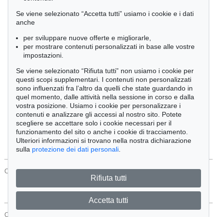
Cimelia
Se viene selezionato “Accetta tutti” usiamo i cookie e i dati
anche
per sviluppare nuove offerte e migliorarle,
Ordine:
per mostrare contenuti personalizzati in base alle vostre
impostazioni.
Se viene selezionato “Rifiuta tutti” non usiamo i cookie per
Tutti gli oggetti
questi scopi supplementari. I contenuti non personalizzati
Solo offerte attuali
sono influenzati fra l’altro da quelli che state guardando in
Solo oggetti venduti
quel momento, dalle attività nella sessione in corso e dalla
vostra posizione. Usiamo i cookie per personalizzare i
contenuti e analizzare gli accessi al nostro sito. Potete
Cerca
scegliere se accettare solo i cookie necessari per il
funzionamento del sito o anche i cookie di tracciamento.
Ulteriori informazioni si trovano nella nostra dichiarazione
sulla
protezione dei dati personali
.
CONTATTI
Protezione Dei Dati
Rifiuta tutti
Accetta tutti
CONTATTI
Protezione Dei Dati