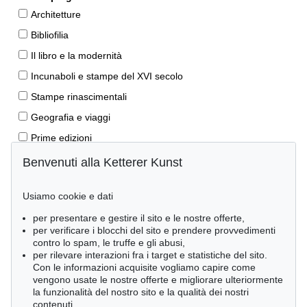
Architetture
Bibliofilia
Il libro e la modernità
Incunaboli e stampe del XVI secolo
Stampe rinascimentali
Geografia e viaggi
Prime edizioni
Manoscritti antichi
Benvenuti alla Ketterer Kunst
Autografi
Usiamo cookie e dati
Libri per bambini
per presentare e gestire il sito e le nostre offerte,
Lifestyle
per verificare i blocchi del sito e prendere provvedimenti
Pietre miliari delle scienze naturali
contro lo spam, le truffe e gli abusi,
per rilevare interazioni fra i target e statistiche del sito.
Letteratura classica
Con le informazioni acquisite vogliamo capire come
vengono usate le nostre offerte e migliorare ulteriormente
Economia e diritto
la funzionalità del nostro sito e la qualità dei nostri
Meraviglie della natura
contenuti.