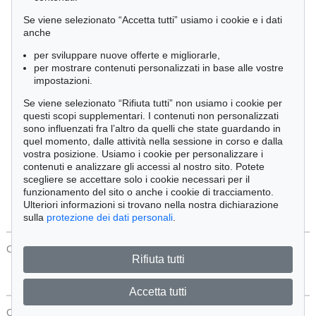
Cimelia
Se viene selezionato “Accetta tutti” usiamo i cookie e i dati
anche
per sviluppare nuove offerte e migliorarle,
Ordine:
per mostrare contenuti personalizzati in base alle vostre
impostazioni.
Se viene selezionato “Rifiuta tutti” non usiamo i cookie per
Tutti gli oggetti
questi scopi supplementari. I contenuti non personalizzati
Solo offerte attuali
sono influenzati fra l’altro da quelli che state guardando in
Solo oggetti venduti
quel momento, dalle attività nella sessione in corso e dalla
vostra posizione. Usiamo i cookie per personalizzare i
contenuti e analizzare gli accessi al nostro sito. Potete
Cerca
scegliere se accettare solo i cookie necessari per il
funzionamento del sito o anche i cookie di tracciamento.
Ulteriori informazioni si trovano nella nostra dichiarazione
sulla
protezione dei dati personali
.
CONTATTI
Protezione Dei Dati
Rifiuta tutti
Accetta tutti
CONTATTI
Protezione Dei Dati