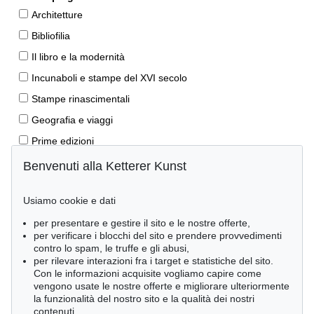
Architetture
Bibliofilia
Il libro e la modernità
Incunaboli e stampe del XVI secolo
Stampe rinascimentali
Geografia e viaggi
Prime edizioni
Manoscritti antichi
Benvenuti alla Ketterer Kunst
Autografi
Usiamo cookie e dati
Libri per bambini
per presentare e gestire il sito e le nostre offerte,
Lifestyle
per verificare i blocchi del sito e prendere provvedimenti
Pietre miliari delle scienze naturali
contro lo spam, le truffe e gli abusi,
per rilevare interazioni fra i target e statistiche del sito.
Letteratura classica
Con le informazioni acquisite vogliamo capire come
vengono usate le nostre offerte e migliorare ulteriormente
Economia e diritto
la funzionalità del nostro sito e la qualità dei nostri
Meraviglie della natura
contenuti.