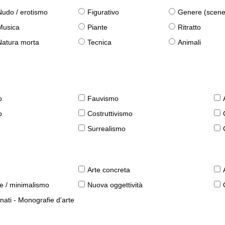
Nudo / erotismo
Figurativo
Genere (scene qu
Musica
Piante
Ritratto
Natura morta
Tecnica
Animali
o
Fauvismo
o
Costruttivismo
Surrealismo
Arte concreta
le / minimalismo
Nuova oggettività
nati - Monografie d'arte