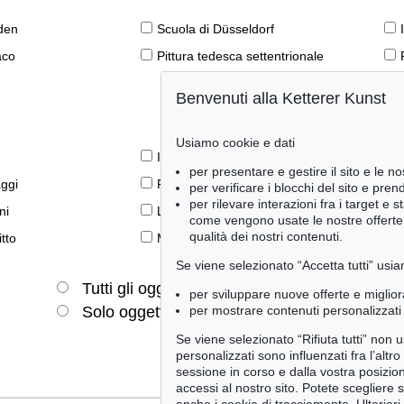
den
Scuola di Düsseldorf
aco
Pittura tedesca settentrionale
Benvenuti alla Ketterer Kunst
Usiamo cookie e dati
Il libro e la modernità
per presentare e gestire il sito e le no
aggi
Prime edizioni
per verificare i blocchi del sito e pre
per rilevare interazioni fra i target e 
ni
Lifestyle
come vengono usate le nostre offerte e
qualità dei nostri contenuti.
tto
Meraviglie della natura
Se viene selezionato “Accetta tutti” usia
Tutti gli oggetti
Solo offerte attuali
per sviluppare nuove offerte e miglior
per mostrare contenuti personalizzati 
Solo oggetti venduti
Se viene selezionato “Rifiuta tutti” non
personalizzati sono influenzati fra l’altr
sessione in corso e dalla vostra posizio
accessi al nostro sito. Potete scegliere 