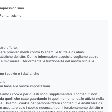
Impressionismo
Romanticismo
Incunaboli e stampe del XVI secolo
stre offerte,
Manoscritti antichi
ndere provvedimenti contro lo spam, le truffe e gli abusi,
statistiche del sito. Con le informazioni acquisite vogliamo capire
Pietre miliari delle scienze naturali
 migliorare ulteriormente la funzionalità del nostro sito e la
Cimelia
mo i cookie e i dati anche
Cerca
arle,
in base alle vostre impostazioni.
 usiamo i cookie per questi scopi supplementari. I contenuti non
o da quelli che state guardando in quel momento, dalle attività nella
ne. Usiamo i cookie per personalizzare i contenuti e analizzare gli
se accettare solo i cookie necessari per il funzionamento del sito o