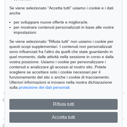
Cimelia
Se viene selezionato “Accetta tutti” usiamo i cookie e i dati
anche
per sviluppare nuove offerte e migliorarle,
Ordine:
per mostrare contenuti personalizzati in base alle vostre
impostazioni.
Se viene selezionato “Rifiuta tutti” non usiamo i cookie per
Tutti gli oggetti
questi scopi supplementari. I contenuti non personalizzati
Solo offerte attuali
sono influenzati fra l’altro da quelli che state guardando in
Solo oggetti venduti
quel momento, dalle attività nella sessione in corso e dalla
vostra posizione. Usiamo i cookie per personalizzare i
contenuti e analizzare gli accessi al nostro sito. Potete
Cerca
scegliere se accettare solo i cookie necessari per il
funzionamento del sito o anche i cookie di tracciamento.
Ulteriori informazioni si trovano nella nostra dichiarazione
sulla
protezione dei dati personali
.
CONTATTI
Protezione Dei Dati
Rifiuta tutti
Accetta tutti
CONTATTI
Protezione Dei Dati