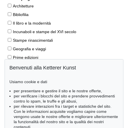
Architetture
Bibliofilia
Il libro e la modernità
Incunaboli e stampe del XVI secolo
Stampe rinascimentali
Geografia e viaggi
Prime edizioni
Manoscritti antichi
Benvenuti alla Ketterer Kunst
Autografi
Usiamo cookie e dati
Libri per bambini
per presentare e gestire il sito e le nostre offerte,
Lifestyle
per verificare i blocchi del sito e prendere provvedimenti
Pietre miliari delle scienze naturali
contro lo spam, le truffe e gli abusi,
per rilevare interazioni fra i target e statistiche del sito.
Letteratura classica
Con le informazioni acquisite vogliamo capire come
vengono usate le nostre offerte e migliorare ulteriormente
Economia e diritto
la funzionalità del nostro sito e la qualità dei nostri
Meraviglie della natura
contenuti.