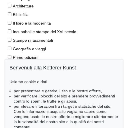
Architetture
Bibliofilia
Il libro e la modernità
Incunaboli e stampe del XVI secolo
Stampe rinascimentali
Geografia e viaggi
Prime edizioni
Manoscritti antichi
Benvenuti alla Ketterer Kunst
Autografi
Usiamo cookie e dati
Libri per bambini
per presentare e gestire il sito e le nostre offerte,
Lifestyle
per verificare i blocchi del sito e prendere provvedimenti
Pietre miliari delle scienze naturali
contro lo spam, le truffe e gli abusi,
per rilevare interazioni fra i target e statistiche del sito.
Letteratura classica
Con le informazioni acquisite vogliamo capire come
vengono usate le nostre offerte e migliorare ulteriormente
Economia e diritto
la funzionalità del nostro sito e la qualità dei nostri
Meraviglie della natura
contenuti.