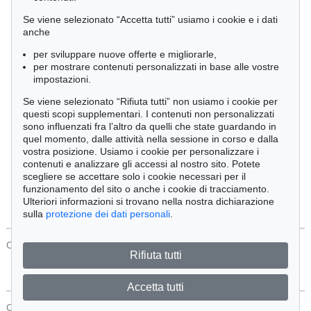
Cimelia
Se viene selezionato “Accetta tutti” usiamo i cookie e i dati
anche
per sviluppare nuove offerte e migliorarle,
Ordine:
per mostrare contenuti personalizzati in base alle vostre
impostazioni.
Se viene selezionato “Rifiuta tutti” non usiamo i cookie per
Tutti gli oggetti
questi scopi supplementari. I contenuti non personalizzati
Solo offerte attuali
sono influenzati fra l’altro da quelli che state guardando in
Solo oggetti venduti
quel momento, dalle attività nella sessione in corso e dalla
vostra posizione. Usiamo i cookie per personalizzare i
contenuti e analizzare gli accessi al nostro sito. Potete
Cerca
scegliere se accettare solo i cookie necessari per il
funzionamento del sito o anche i cookie di tracciamento.
Ulteriori informazioni si trovano nella nostra dichiarazione
sulla
protezione dei dati personali
.
CONTATTI
Protezione Dei Dati
Rifiuta tutti
Accetta tutti
CONTATTI
Protezione Dei Dati