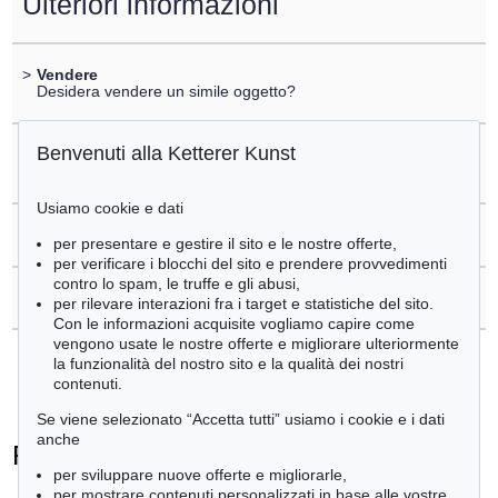
Ulteriori informazioni
>
Vendere
Desidera vendere un simile oggetto?
Benvenuti alla Ketterer Kunst
>
Registrare di
Rainer Fetting
Usiamo cookie e dati
>
Domande sull´acquisto
per presentare e gestire il sito e le nostre offerte,
per verificare i blocchi del sito e prendere provvedimenti
contro lo spam, le truffe e gli abusi,
>
Contattare esperti
per rilevare interazioni fra i target e statistiche del sito.
Con le informazioni acquisite vogliamo capire come
vengono usate le nostre offerte e migliorare ulteriormente
la funzionalità del nostro sito e la qualità dei nostri
contenuti.
Se viene selezionato “Accetta tutti” usiamo i cookie e i dati
anche
Rainer Fetting - Ogetti venduti
per sviluppare nuove offerte e migliorarle,
+
tute le offerte
per mostrare contenuti personalizzati in base alle vostre