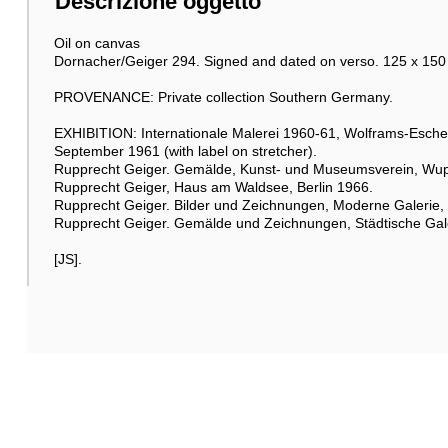
Descrizione oggetto
Oil on canvas
Dornacher/Geiger 294. Signed and dated on verso. 125 x 150 
PROVENANCE: Private collection Southern Germany.
EXHIBITION: Internationale Malerei 1960-61, Wolframs-Eschen
September 1961 (with label on stretcher).
Rupprecht Geiger. Gemälde, Kunst- und Museumsverein, Wup
Rupprecht Geiger, Haus am Waldsee, Berlin 1966.
Rupprecht Geiger. Bilder und Zeichnungen, Moderne Galerie, 
Rupprecht Geiger. Gemälde und Zeichnungen, Städtische Gal
[JS].