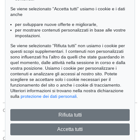
Cimelia
Se viene selezionato “Accetta tutti” usiamo i cookie e i dati
anche
per sviluppare nuove offerte e migliorarle,
Ordine:
per mostrare contenuti personalizzati in base alle vostre
impostazioni.
Se viene selezionato “Rifiuta tutti” non usiamo i cookie per
Tutti gli oggetti
questi scopi supplementari. I contenuti non personalizzati
Solo offerte attuali
sono influenzati fra l’altro da quelli che state guardando in
Solo oggetti venduti
quel momento, dalle attività nella sessione in corso e dalla
vostra posizione. Usiamo i cookie per personalizzare i
contenuti e analizzare gli accessi al nostro sito. Potete
Cerca
scegliere se accettare solo i cookie necessari per il
funzionamento del sito o anche i cookie di tracciamento.
Ulteriori informazioni si trovano nella nostra dichiarazione
sulla
protezione dei dati personali
.
CONTATTI
Protezione Dei Dati
Rifiuta tutti
Accetta tutti
CONTATTI
Protezione Dei Dati