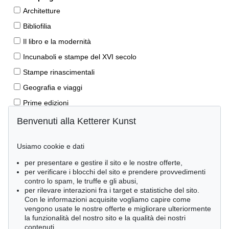
Architetture
Bibliofilia
Il libro e la modernità
Incunaboli e stampe del XVI secolo
Stampe rinascimentali
Geografia e viaggi
Prime edizioni
Manoscritti antichi
Benvenuti alla Ketterer Kunst
Autografi
Usiamo cookie e dati
Libri per bambini
per presentare e gestire il sito e le nostre offerte,
Lifestyle
per verificare i blocchi del sito e prendere provvedimenti
Pietre miliari delle scienze naturali
contro lo spam, le truffe e gli abusi,
per rilevare interazioni fra i target e statistiche del sito.
Letteratura classica
Con le informazioni acquisite vogliamo capire come
vengono usate le nostre offerte e migliorare ulteriormente
Economia e diritto
la funzionalità del nostro sito e la qualità dei nostri
Meraviglie della natura
contenuti.