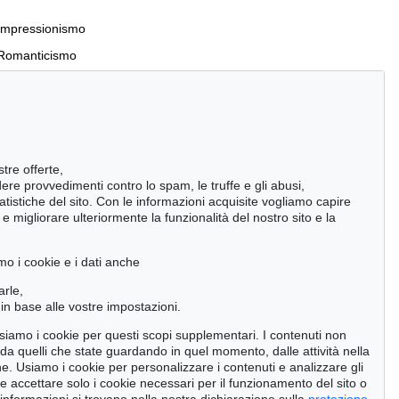
Impressionismo
Romanticismo
Incunaboli e stampe del XVI secolo
stre offerte,
Manoscritti antichi
ndere provvedimenti contro lo spam, le truffe e gli abusi,
statistiche del sito. Con le informazioni acquisite vogliamo capire
Pietre miliari delle scienze naturali
 migliorare ulteriormente la funzionalità del nostro sito e la
Cimelia
mo i cookie e i dati anche
Cerca
arle,
in base alle vostre impostazioni.
 usiamo i cookie per questi scopi supplementari. I contenuti non
o da quelli che state guardando in quel momento, dalle attività nella
ne. Usiamo i cookie per personalizzare i contenuti e analizzare gli
se accettare solo i cookie necessari per il funzionamento del sito o