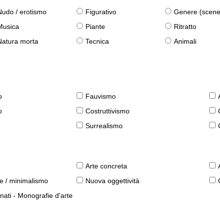
Nudo / erotismo
Figurativo
Genere (scene qu
Musica
Piante
Ritratto
Natura morta
Tecnica
Animali
o
Fauvismo
o
Costruttivismo
Surrealismo
Arte concreta
le / minimalismo
Nuova oggettività
nati - Monografie d'arte