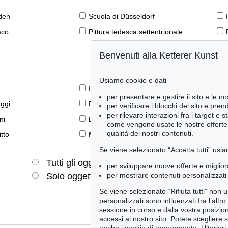
den
Scuola di Düsseldorf
aco
Pittura tedesca settentrionale
Benvenuti alla Ketterer Kunst
Usiamo cookie e dati
Il libro e la modernità
per presentare e gestire il sito e le no
aggi
Prime edizioni
per verificare i blocchi del sito e pre
per rilevare interazioni fra i target e 
ni
Lifestyle
come vengono usate le nostre offerte e
qualità dei nostri contenuti.
tto
Meraviglie della natura
Se viene selezionato “Accetta tutti” usia
Tutti gli oggetti
Solo offerte attuali
per sviluppare nuove offerte e miglior
per mostrare contenuti personalizzati 
Solo oggetti venduti
Se viene selezionato “Rifiuta tutti” non
personalizzati sono influenzati fra l’altr
sessione in corso e dalla vostra posizio
accessi al nostro sito. Potete scegliere 