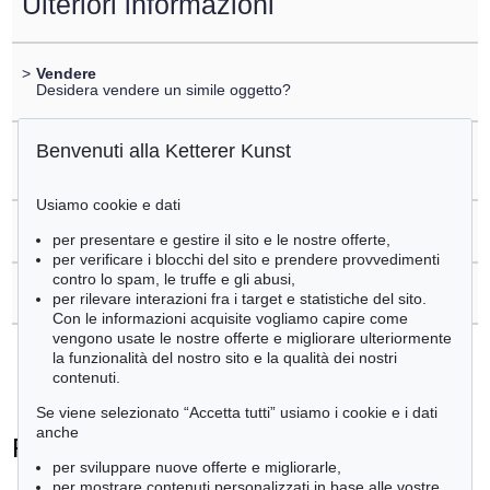
Ulteriori informazioni
>
Vendere
Desidera vendere un simile oggetto?
Benvenuti alla Ketterer Kunst
>
Registrare di
Rainer Fetting
Usiamo cookie e dati
>
Domande sull´acquisto
per presentare e gestire il sito e le nostre offerte,
per verificare i blocchi del sito e prendere provvedimenti
contro lo spam, le truffe e gli abusi,
>
Contattare esperti
per rilevare interazioni fra i target e statistiche del sito.
Con le informazioni acquisite vogliamo capire come
vengono usate le nostre offerte e migliorare ulteriormente
la funzionalità del nostro sito e la qualità dei nostri
contenuti.
Se viene selezionato “Accetta tutti” usiamo i cookie e i dati
anche
Rainer Fetting - Ogetti venduti
per sviluppare nuove offerte e migliorarle,
+
tute le offerte
per mostrare contenuti personalizzati in base alle vostre