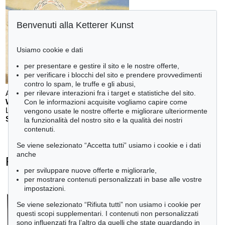
Benvenuti alla Ketterer Kunst
Usiamo cookie e dati
per presentare e gestire il sito e le nostre offerte,
per verificare i blocchi del sito e prendere provvedimenti
contro lo spam, le truffe e gli abusi,
per rilevare interazioni fra i target e statistiche del sito.
Auction 611 - Lot 123000200
WILLI BAUMEISTER
Con le informazioni acquisite vogliamo capire come
Landschaft mit rotem Bogen (Sommerfest)
, 1948
vengono usate le nostre offerte e migliorare ulteriormente
Stima:
€ 70,000
la funzionalità del nostro sito e la qualità dei nostri
contenuti.
Se viene selezionato “Accetta tutti” usiamo i cookie e i dati
anche
Rupprecht Geiger - Ogetti venduti
per sviluppare nuove offerte e migliorarle,
+
tute le offerte
per mostrare contenuti personalizzati in base alle vostre
impostazioni.
Se viene selezionato “Rifiuta tutti” non usiamo i cookie per
questi scopi supplementari. I contenuti non personalizzati
sono influenzati fra l’altro da quelli che state guardando in