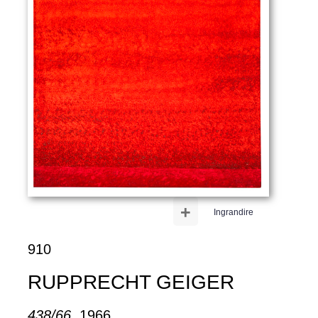
+
Ingrandire
910
RUPPRECHT GEIGER
438/66
, 1966.