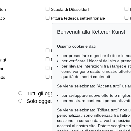
den
Scuola di Düsseldorf
aco
Pittura tedesca settentrionale
Benvenuti alla Ketterer Kunst
Usiamo cookie e dati
Il libro e la modernità
per presentare e gestire il sito e le no
aggi
Prime edizioni
per verificare i blocchi del sito e pre
per rilevare interazioni fra i target e 
ni
Lifestyle
come vengono usate le nostre offerte e
qualità dei nostri contenuti.
tto
Meraviglie della natura
Se viene selezionato “Accetta tutti” usia
Tutti gli oggetti
Solo offerte attuali
per sviluppare nuove offerte e miglior
per mostrare contenuti personalizzati 
Solo oggetti venduti
Se viene selezionato “Rifiuta tutti” non
personalizzati sono influenzati fra l’altr
sessione in corso e dalla vostra posizio
accessi al nostro sito. Potete scegliere 