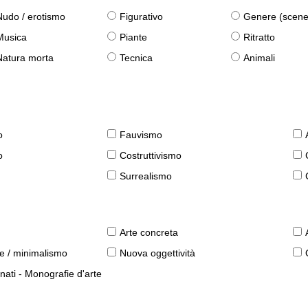
Nudo / erotismo
Figurativo
Genere (scene qu
Musica
Piante
Ritratto
Natura morta
Tecnica
Animali
o
Fauvismo
o
Costruttivismo
Surrealismo
Arte concreta
le / minimalismo
Nuova oggettività
nati - Monografie d'arte