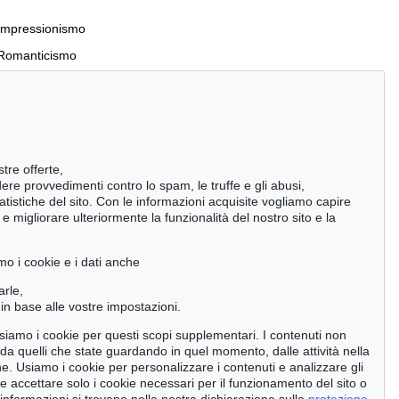
Impressionismo
Romanticismo
Incunaboli e stampe del XVI secolo
stre offerte,
Manoscritti antichi
ndere provvedimenti contro lo spam, le truffe e gli abusi,
statistiche del sito. Con le informazioni acquisite vogliamo capire
Pietre miliari delle scienze naturali
 migliorare ulteriormente la funzionalità del nostro sito e la
Cimelia
mo i cookie e i dati anche
Cerca
arle,
in base alle vostre impostazioni.
 usiamo i cookie per questi scopi supplementari. I contenuti non
o da quelli che state guardando in quel momento, dalle attività nella
ne. Usiamo i cookie per personalizzare i contenuti e analizzare gli
se accettare solo i cookie necessari per il funzionamento del sito o