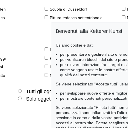
den
Scuola di Düsseldorf
aco
Pittura tedesca settentrionale
Benvenuti alla Ketterer Kunst
Usiamo cookie e dati
Il libro e la modernità
per presentare e gestire il sito e le no
aggi
Prime edizioni
per verificare i blocchi del sito e pre
per rilevare interazioni fra i target e 
ni
Lifestyle
come vengono usate le nostre offerte e
qualità dei nostri contenuti.
tto
Meraviglie della natura
Se viene selezionato “Accetta tutti” usia
Tutti gli oggetti
Solo offerte attuali
per sviluppare nuove offerte e miglior
per mostrare contenuti personalizzati 
Solo oggetti venduti
Se viene selezionato “Rifiuta tutti” non
personalizzati sono influenzati fra l’altr
sessione in corso e dalla vostra posizio
accessi al nostro sito. Potete scegliere 