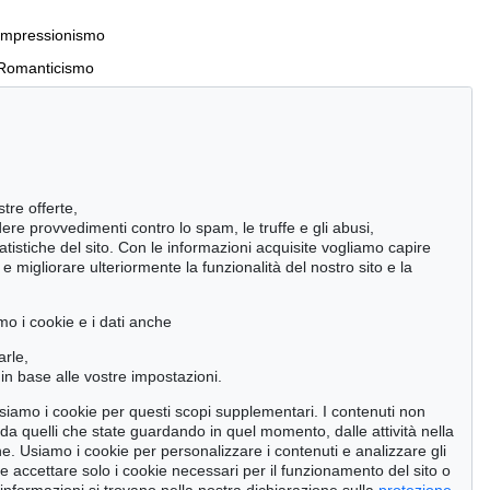
Impressionismo
Romanticismo
Incunaboli e stampe del XVI secolo
stre offerte,
Manoscritti antichi
ndere provvedimenti contro lo spam, le truffe e gli abusi,
statistiche del sito. Con le informazioni acquisite vogliamo capire
Pietre miliari delle scienze naturali
 migliorare ulteriormente la funzionalità del nostro sito e la
Cimelia
mo i cookie e i dati anche
Cerca
arle,
in base alle vostre impostazioni.
 usiamo i cookie per questi scopi supplementari. I contenuti non
o da quelli che state guardando in quel momento, dalle attività nella
ne. Usiamo i cookie per personalizzare i contenuti e analizzare gli
se accettare solo i cookie necessari per il funzionamento del sito o