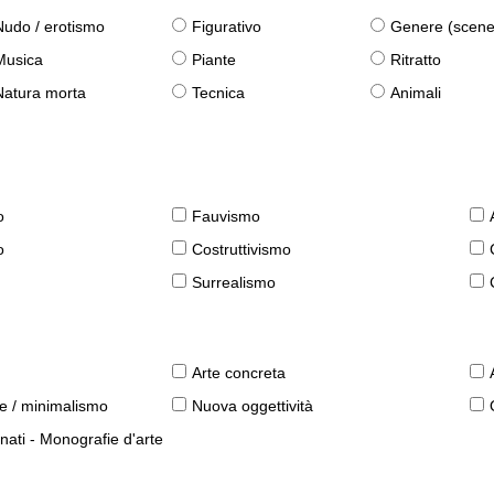
Nudo / erotismo
Figurativo
Genere (scene qu
Musica
Piante
Ritratto
Natura morta
Tecnica
Animali
o
Fauvismo
o
Costruttivismo
Surrealismo
Arte concreta
le / minimalismo
Nuova oggettività
nati - Monografie d'arte