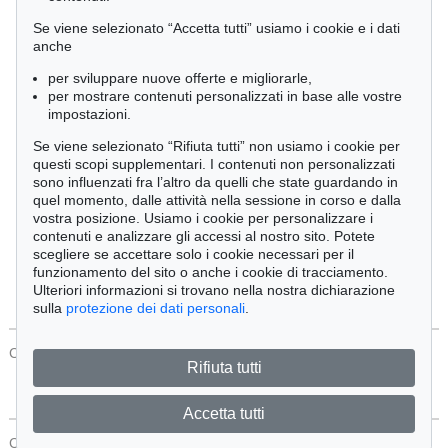
Cimelia
Se viene selezionato “Accetta tutti” usiamo i cookie e i dati
anche
per sviluppare nuove offerte e migliorarle,
Ordine:
per mostrare contenuti personalizzati in base alle vostre
impostazioni.
Se viene selezionato “Rifiuta tutti” non usiamo i cookie per
Tutti gli oggetti
questi scopi supplementari. I contenuti non personalizzati
Solo offerte attuali
sono influenzati fra l’altro da quelli che state guardando in
Solo oggetti venduti
quel momento, dalle attività nella sessione in corso e dalla
vostra posizione. Usiamo i cookie per personalizzare i
contenuti e analizzare gli accessi al nostro sito. Potete
Cerca
scegliere se accettare solo i cookie necessari per il
funzionamento del sito o anche i cookie di tracciamento.
Ulteriori informazioni si trovano nella nostra dichiarazione
sulla
protezione dei dati personali
.
CONTATTI
Protezione Dei Dati
Rifiuta tutti
Accetta tutti
CONTATTI
Protezione Dei Dati