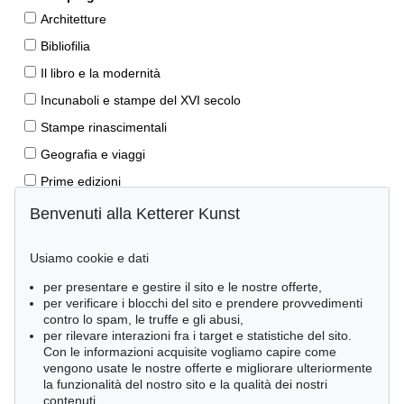
Architetture
Bibliofilia
Il libro e la modernità
Incunaboli e stampe del XVI secolo
Stampe rinascimentali
Geografia e viaggi
Prime edizioni
Manoscritti antichi
Benvenuti alla Ketterer Kunst
Autografi
Usiamo cookie e dati
Libri per bambini
per presentare e gestire il sito e le nostre offerte,
Lifestyle
per verificare i blocchi del sito e prendere provvedimenti
Pietre miliari delle scienze naturali
contro lo spam, le truffe e gli abusi,
per rilevare interazioni fra i target e statistiche del sito.
Letteratura classica
Con le informazioni acquisite vogliamo capire come
vengono usate le nostre offerte e migliorare ulteriormente
Economia e diritto
la funzionalità del nostro sito e la qualità dei nostri
Meraviglie della natura
contenuti.