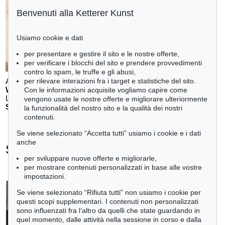
Benvenuti alla Ketterer Kunst
Usiamo cookie e dati
per presentare e gestire il sito e le nostre offerte,
per verificare i blocchi del sito e prendere provvedimenti
contro lo spam, le truffe e gli abusi,
per rilevare interazioni fra i target e statistiche del sito.
Auction 611 - Lot 123000200
WILLI BAUMEISTER
Con le informazioni acquisite vogliamo capire come
Landschaft mit rotem Bogen (Sommerfest)
, 1948
vengono usate le nostre offerte e migliorare ulteriormente
Stima:
€ 70,000
la funzionalità del nostro sito e la qualità dei nostri
contenuti.
Se viene selezionato “Accetta tutti” usiamo i cookie e i dati
anche
Sean Scully - Ogetti venduti
per sviluppare nuove offerte e migliorarle,
+
tute le offerte
per mostrare contenuti personalizzati in base alle vostre
impostazioni.
Se viene selezionato “Rifiuta tutti” non usiamo i cookie per
questi scopi supplementari. I contenuti non personalizzati
sono influenzati fra l’altro da quelli che state guardando in
quel momento, dalle attività nella sessione in corso e dalla