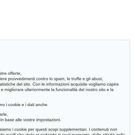
stre offerte,
ndere provvedimenti contro lo spam, le truffe e gli abusi,
statistiche del sito. Con le informazioni acquisite vogliamo capire
 migliorare ulteriormente la funzionalità del nostro sito e la
mo i cookie e i dati anche
arle,
in base alle vostre impostazioni.
 usiamo i cookie per questi scopi supplementari. I contenuti non
o da quelli che state guardando in quel momento, dalle attività nella