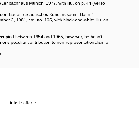
Lenbachhaus Munich, 1977, with illu. on p. 44 (verso
, Baden-Baden / Städtisches Kunstmuseum, Bonn /
 2, 1981, cat. no. 105, with black-and-white illu. on
 occupied between 1954 and 1965, however, he hasn't
iner's peculiar contribution to non-representationalism of
5
+
tute le offerte