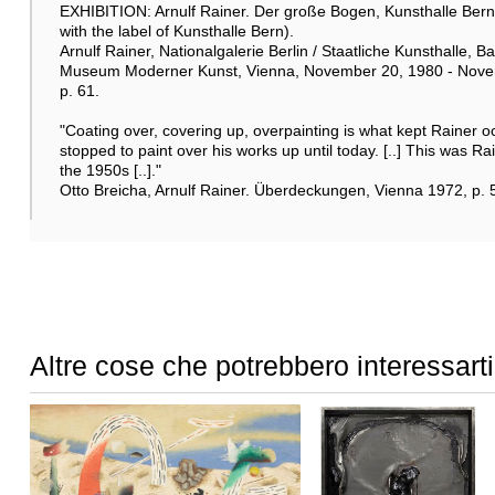
EXHIBITION: Arnulf Rainer. Der große Bogen, Kunsthalle Bern/
with the label of Kunsthalle Bern).
Arnulf Rainer, Nationalgalerie Berlin / Staatliche Kunsthalle
Museum Moderner Kunst, Vienna, November 20, 1980 - November
p. 61.
"Coating over, covering up, overpainting is what kept Rainer
stopped to paint over his works up until today. [..] This was Ra
the 1950s [..]."
Otto Breicha, Arnulf Rainer. Überdeckungen, Vienna 1972, p. 
Altre cose che potrebbero interessarti