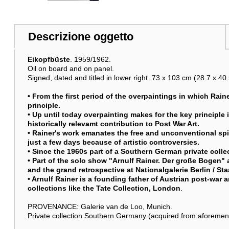
Raumbeispiel
Descrizione oggetto
Eikopfbüste
. 1959/1962.
Oil on board and on panel.
Signed, dated and titled in lower right. 73 x 103 cm (28.7 x 40.5
• From the first period of the overpaintings in which Raine
principle.
• Up until today overpainting makes for the key principle i
historically relevamt contribution to Post War Art.
• Rainer's work emanates the free and unconventional spir
just a few days because of artistic controversies.
• Since the 1960s part of a Southern German private colle
• Part of the solo show "Arnulf Rainer. Der große Bogen"
and the grand retrospective at Nationalgalerie Berlin / S
• Arnulf Rainer is a founding father of Austrian post-war
collections like the Tate Collection, London
.
PROVENANCE: Galerie van de Loo, Munich.
Private collection Southern Germany (acquired from aforement