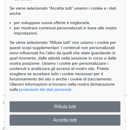
Cimelia
Se viene selezionato “Accetta tutti” usiamo i cookie e i dati
anche
per sviluppare nuove offerte e migliorarle,
Ordine:
per mostrare contenuti personalizzati in base alle vostre
impostazioni.
Se viene selezionato “Rifiuta tutti” non usiamo i cookie per
Tutti gli oggetti
questi scopi supplementari. I contenuti non personalizzati
Solo offerte attuali
sono influenzati fra l’altro da quelli che state guardando in
Solo oggetti venduti
quel momento, dalle attività nella sessione in corso e dalla
vostra posizione. Usiamo i cookie per personalizzare i
contenuti e analizzare gli accessi al nostro sito. Potete
Cerca
scegliere se accettare solo i cookie necessari per il
funzionamento del sito o anche i cookie di tracciamento.
Ulteriori informazioni si trovano nella nostra dichiarazione
sulla
protezione dei dati personali
.
CONTATTI
Protezione Dei Dati
Rifiuta tutti
Accetta tutti
CONTATTI
Protezione Dei Dati