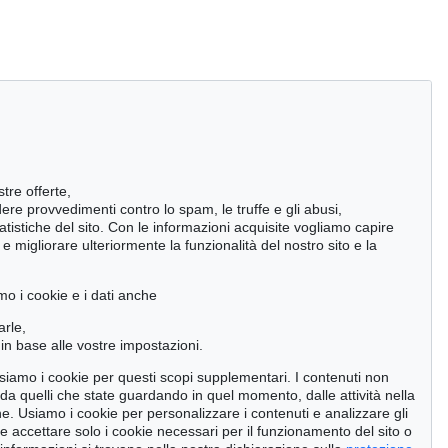
stre offerte,
ndere provvedimenti contro lo spam, le truffe e gli abusi,
statistiche del sito. Con le informazioni acquisite vogliamo capire
 migliorare ulteriormente la funzionalità del nostro sito e la
mo i cookie e i dati anche
arle,
in base alle vostre impostazioni.
 usiamo i cookie per questi scopi supplementari. I contenuti non
o da quelli che state guardando in quel momento, dalle attività nella
ne. Usiamo i cookie per personalizzare i contenuti e analizzare gli
se accettare solo i cookie necessari per il funzionamento del sito o
Auction 400 - Lot 51