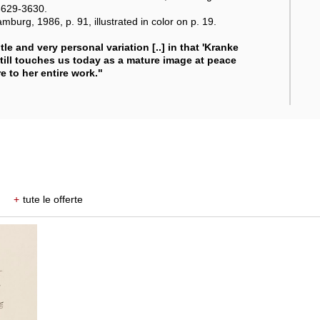
 3629-3630.
rg, 1986, p. 91, illustrated in color on p. 19.
le and very personal variation [..] in that 'Kranke
 still touches us today as a mature image at peace
e to her entire work."
+
tute le offerte