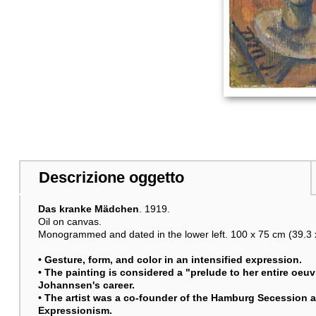
Descrizione oggetto
Das kranke Mädchen
. 1919.
Oil on canvas.
Monogrammed and dated in the lower left. 100 x 75 cm (39.3 x
• Gesture, form, and color in an intensified expression.
• The painting is considered a "prelude to her entire oeu
Johannsen's career.
• The artist was a co-founder of the Hamburg Secession an
Expressionism.