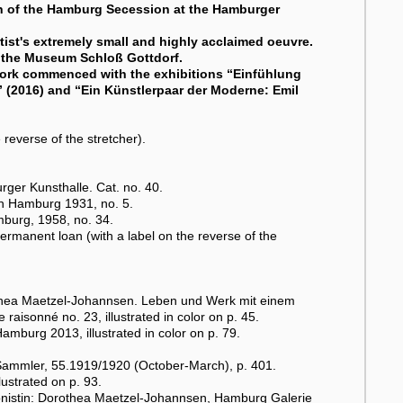
ion of the Hamburg Secession at the Hamburger
rtist's extremely small and highly acclaimed oeuvre.
t the Museum Schloß Gottdorf.
work commenced with the exhibitions “Einfühlung
 (2016) and “Ein Künstlerpaar der Moderne: Emil
reverse of the stretcher).
ger Kunsthalle. Cat. no. 40.
n Hamburg 1931, no. 5.
burg, 1958, no. 34.
manent loan (with a label on the reverse of the
othea Maetzel-Johannsen. Leben und Werk mit einem
aisonné no. 23, illustrated in color on p. 45.
mburg 2013, illustrated in color on p. 79.
Sammler, 55.1919/1920 (October-March), p. 401.
ustrated on p. 93.
nistin: Dorothea Maetzel-Johannsen, Hamburg Galerie