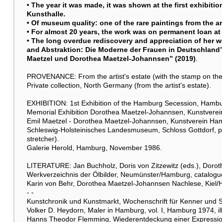
• The year it was made, it was shown at the first exhibit
Kunsthalle.
• Of museum quality: one of the rare paintings from the a
• For almost 20 years, the work was on permanent loan a
• The long overdue rediscovery and appreciation of her 
and Abstraktion: Die Moderne der Frauen in Deutschland”
Maetzel und Dorothea Maetzel-Johannsen” (2019)
.
PROVENANCE: From the artist's estate (with the stamp on the 
Private collection, North Germany (from the artist's estate).
EXHIBITION: 1st Exhibition of the Hamburg Secession, Hambur
Memorial Exhibition Dorothea Maetzel-Johannsen, Kunstverei
Emil Maetzel - Dorothea Maetzel-Johannsen, Kunstverein Ham
Schleswig-Holsteinisches Landesmuseum, Schloss Gottdorf, per
stretcher).
Galerie Herold, Hamburg, November 1986.
LITERATURE: Jan Buchholz, Doris von Zitzewitz (eds.), Dor
Werkverzeichnis der Ölbilder, Neumünster/Hamburg, catalogue r
Karin von Behr, Dorothea Maetzel-Johannsen Nachlese, Kiel/Ha
- -
Kunstchronik und Kunstmarkt, Wochenschrift für Kenner und 
Volker D. Heydorn, Maler in Hamburg, vol. I, Hamburg 1974, ill
Hanns Theodor Flemming, Wiederentdeckung einer Expressio