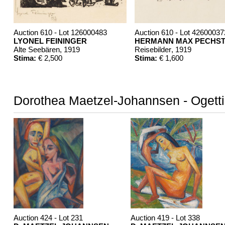
Auction 610 - Lot 126000483
Auction 610 - Lot 42600037
LYONEL FEININGER
HERMANN MAX PECHST
Alte Seebären
, 1919
Reisebilder
, 1919
Stima:
€ 2,500
Stima:
€ 1,600
Dorothea Maetzel-Johannsen - Ogetti
Auction 424 - Lot 231
Auction 419 - Lot 338