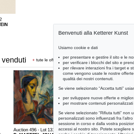
2
EIN
Benvenuti alla Ketterer Kunst
Usiamo cookie e dati
per presentare e gestire il sito e le no
 venduti
+
tute le offerte
per verificare i blocchi del sito e pre
per rilevare interazioni fra i target e 
come vengono usate le nostre offerte e
qualità dei nostri contenuti.
Se viene selezionato “Accetta tutti” usia
per sviluppare nuove offerte e miglior
per mostrare contenuti personalizzati 
Se viene selezionato “Rifiuta tutti” non
personalizzati sono influenzati fra l’altr
sessione in corso e dalla vostra posizio
accessi al nostro sito. Potete scegliere 
Auction 496 - Lot 131
Auction 449 - Lot 242