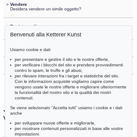
>
Vendere
Desidera vendere un simile oggetto?
>
Registrare di
Johann Wolfgang von Goethe
Benvenuti alla Ketterer Kunst
>
Domande sull´acquisto
Usiamo cookie e dati
per presentare e gestire il sito e le nostre offerte,
per verificare i blocchi del sito e prendere provvedimenti
>
Contattare esperti
contro lo spam, le truffe e gli abusi,
per rilevare interazioni fra i target e statistiche del sito.
Con le informazioni acquisite vogliamo capire come
vengono usate le nostre offerte e migliorare ulteriormente
la funzionalità del nostro sito e la qualità dei nostri
contenuti.
Johann Wolfgang von Goethe - Ogetti
Se viene selezionato “Accetta tutti” usiamo i cookie e i dati
anche
venduti
per sviluppare nuove offerte e migliorarle,
+
tute le offerte
per mostrare contenuti personalizzati in base alle vostre
impostazioni.