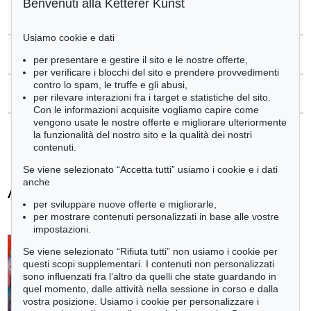
Benvenuti alla Ketterer Kunst
>
Registrare di
Adolf Hölzel
Usiamo cookie e dati
>
Domande sull´acquisto
per presentare e gestire il sito e le nostre offerte,
per verificare i blocchi del sito e prendere provvedimenti
contro lo spam, le truffe e gli abusi,
>
Contattare esperti
per rilevare interazioni fra i target e statistiche del sito.
Con le informazioni acquisite vogliamo capire come
vengono usate le nostre offerte e migliorare ulteriormente
la funzionalità del nostro sito e la qualità dei nostri
contenuti.
Se viene selezionato “Accetta tutti” usiamo i cookie e i dati
anche
Adolf Hölzel - Ogetti venduti
per sviluppare nuove offerte e migliorarle,
+
tute le offerte
per mostrare contenuti personalizzati in base alle vostre
impostazioni.
Se viene selezionato “Rifiuta tutti” non usiamo i cookie per
questi scopi supplementari. I contenuti non personalizzati
sono influenzati fra l’altro da quelli che state guardando in
quel momento, dalle attività nella sessione in corso e dalla
vostra posizione. Usiamo i cookie per personalizzare i