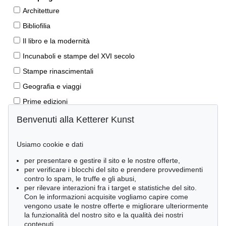
Architetture
Bibliofilia
Il libro e la modernità
Incunaboli e stampe del XVI secolo
Stampe rinascimentali
Geografia e viaggi
Prime edizioni
Manoscritti antichi
Benvenuti alla Ketterer Kunst
Autografi
Usiamo cookie e dati
Libri per bambini
per presentare e gestire il sito e le nostre offerte,
Lifestyle
per verificare i blocchi del sito e prendere provvedimenti
Pietre miliari delle scienze naturali
contro lo spam, le truffe e gli abusi,
per rilevare interazioni fra i target e statistiche del sito.
Letteratura classica
Con le informazioni acquisite vogliamo capire come
vengono usate le nostre offerte e migliorare ulteriormente
Economia e diritto
la funzionalità del nostro sito e la qualità dei nostri
Meraviglie della natura
contenuti.