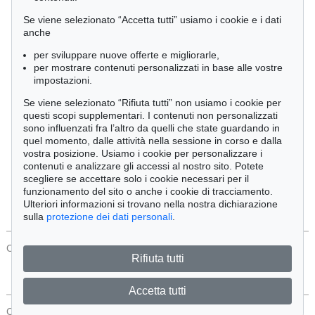
Cimelia
Se viene selezionato “Accetta tutti” usiamo i cookie e i dati
anche
per sviluppare nuove offerte e migliorarle,
Ordine:
per mostrare contenuti personalizzati in base alle vostre
impostazioni.
Se viene selezionato “Rifiuta tutti” non usiamo i cookie per
Tutti gli oggetti
questi scopi supplementari. I contenuti non personalizzati
Solo offerte attuali
sono influenzati fra l’altro da quelli che state guardando in
Solo oggetti venduti
quel momento, dalle attività nella sessione in corso e dalla
vostra posizione. Usiamo i cookie per personalizzare i
contenuti e analizzare gli accessi al nostro sito. Potete
Cerca
scegliere se accettare solo i cookie necessari per il
funzionamento del sito o anche i cookie di tracciamento.
Ulteriori informazioni si trovano nella nostra dichiarazione
sulla
protezione dei dati personali
.
CONTATTI
Protezione Dei Dati
Rifiuta tutti
Accetta tutti
CONTATTI
Protezione Dei Dati