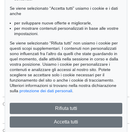
Cimelia
Se viene selezionato “Accetta tutti” usiamo i cookie e i dati
anche
per sviluppare nuove offerte e migliorarle,
Ordine:
per mostrare contenuti personalizzati in base alle vostre
impostazioni.
Se viene selezionato “Rifiuta tutti” non usiamo i cookie per
Tutti gli oggetti
questi scopi supplementari. I contenuti non personalizzati
Solo offerte attuali
sono influenzati fra l’altro da quelli che state guardando in
Solo oggetti venduti
quel momento, dalle attività nella sessione in corso e dalla
vostra posizione. Usiamo i cookie per personalizzare i
contenuti e analizzare gli accessi al nostro sito. Potete
Cerca
scegliere se accettare solo i cookie necessari per il
funzionamento del sito o anche i cookie di tracciamento.
Ulteriori informazioni si trovano nella nostra dichiarazione
sulla
protezione dei dati personali
.
CONTATTI
Protezione Dei Dati
Rifiuta tutti
Accetta tutti
CONTATTI
Protezione Dei Dati