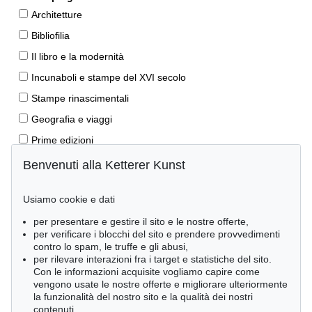
Architetture
Bibliofilia
Il libro e la modernità
Incunaboli e stampe del XVI secolo
Stampe rinascimentali
Geografia e viaggi
Prime edizioni
Manoscritti antichi
Benvenuti alla Ketterer Kunst
Autografi
Usiamo cookie e dati
Libri per bambini
per presentare e gestire il sito e le nostre offerte,
Lifestyle
per verificare i blocchi del sito e prendere provvedimenti
Pietre miliari delle scienze naturali
contro lo spam, le truffe e gli abusi,
per rilevare interazioni fra i target e statistiche del sito.
Letteratura classica
Con le informazioni acquisite vogliamo capire come
vengono usate le nostre offerte e migliorare ulteriormente
Economia e diritto
la funzionalità del nostro sito e la qualità dei nostri
Meraviglie della natura
contenuti.