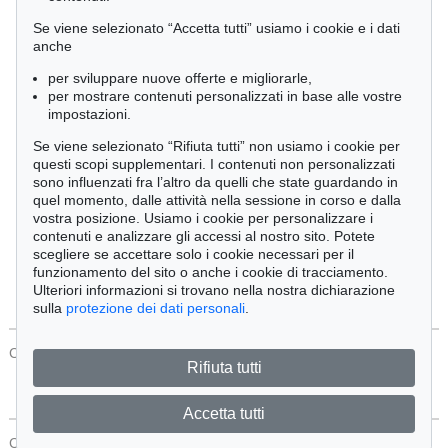
Cimelia
Se viene selezionato “Accetta tutti” usiamo i cookie e i dati
anche
per sviluppare nuove offerte e migliorarle,
Ordine:
per mostrare contenuti personalizzati in base alle vostre
impostazioni.
Se viene selezionato “Rifiuta tutti” non usiamo i cookie per
Tutti gli oggetti
questi scopi supplementari. I contenuti non personalizzati
Solo offerte attuali
sono influenzati fra l’altro da quelli che state guardando in
Solo oggetti venduti
quel momento, dalle attività nella sessione in corso e dalla
vostra posizione. Usiamo i cookie per personalizzare i
contenuti e analizzare gli accessi al nostro sito. Potete
Cerca
scegliere se accettare solo i cookie necessari per il
funzionamento del sito o anche i cookie di tracciamento.
Ulteriori informazioni si trovano nella nostra dichiarazione
sulla
protezione dei dati personali
.
CONTATTI
Protezione Dei Dati
Rifiuta tutti
Accetta tutti
CONTATTI
Protezione Dei Dati