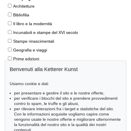
Architetture
Bibliofilia
Il libro e la modernità
Incunaboli e stampe del XVI secolo
Stampe rinascimentali
Geografia e viaggi
Prime edizioni
Manoscritti antichi
Benvenuti alla Ketterer Kunst
Autografi
Usiamo cookie e dati
Libri per bambini
per presentare e gestire il sito e le nostre offerte,
Lifestyle
per verificare i blocchi del sito e prendere provvedimenti
Pietre miliari delle scienze naturali
contro lo spam, le truffe e gli abusi,
per rilevare interazioni fra i target e statistiche del sito.
Letteratura classica
Con le informazioni acquisite vogliamo capire come
vengono usate le nostre offerte e migliorare ulteriormente
Economia e diritto
la funzionalità del nostro sito e la qualità dei nostri
Meraviglie della natura
contenuti.